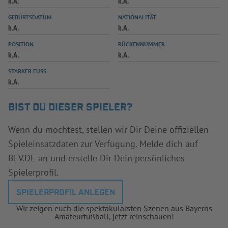
k.A.
k.A.
INFOTHEK
SPIELPLUS
GEBURTSDATUM
NATIONALITÄT
k.A.
k.A.
POSITION
RÜCKENNUMMER
k.A.
k.A.
STARKER FUSS
k.A.
BIST DU DIESER SPIELER?
Wenn du möchtest, stellen wir Dir Deine offiziellen
Spieleinsatzdaten zur Verfügung. Melde dich auf
BFV.DE an und erstelle Dir Dein persönliches
Spielerprofil.
SPIELERPROFIL ANLEGEN
Wir zeigen euch die spektakulärsten Szenen aus Bayerns
Amateurfußball, jetzt reinschauen!