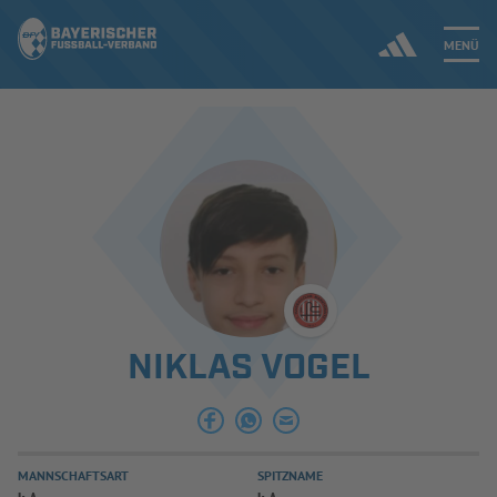
MENÜ
Jetzt einloggen
ERGEBNISSE & WETTBEWERBE
NEUIGKEITEN
SPIELBETRIEB & VERBANDSLEBEN
NIKLAS VOGEL
AUSBILDUNG & FÖRDERUNG
DER VERBAND
MANNSCHAFTSART
SPITZNAME