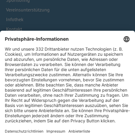
Sponsoring
Vereinsunterstützung
Infothek
Kontakt
HÄUFIG BESUCHTE SEITEN
Pässe und Vereinswechsel
Trainerausbildung
Schulungsangebot Vereinsmitarbeiter
BFV-Geschäftsstellen
Trainerbörse
Login SpielPlus
FOLGE DEM BFV