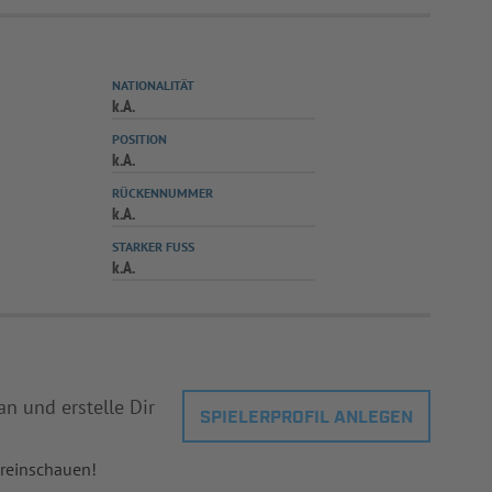
NATIONALITÄT
k.A.
POSITION
k.A.
RÜCKENNUMMER
k.A.
STARKER FUSS
k.A.
an und erstelle Dir
SPIELERPROFIL ANLEGEN
 reinschauen!