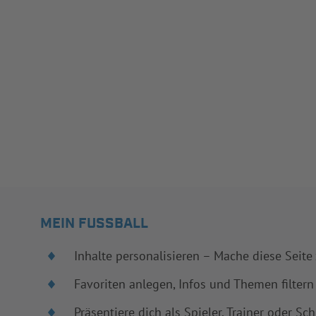
MEIN FUSSBALL
Inhalte personalisieren – Mache diese Seite
Favoriten anlegen, Infos und Themen filtern
Präsentiere dich als Spieler, Trainer oder Sch