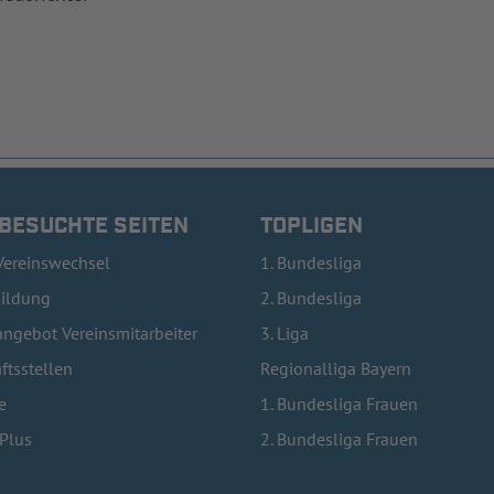
 BESUCHTE SEITEN
TOPLIGEN
Vereinswechsel
1. Bundesliga
bildung
2. Bundesliga
ngebot Vereinsmitarbeiter
3. Liga
ftsstellen
Regionalliga Bayern
e
1. Bundesliga Frauen
lPlus
2. Bundesliga Frauen