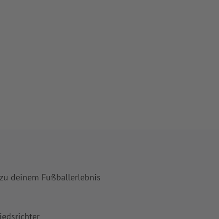
 zu deinem Fußballerlebnis
iedsrichter