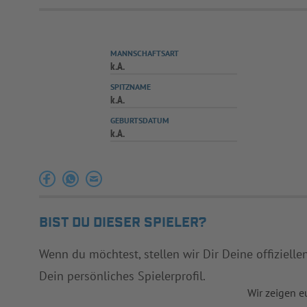
MANNSCHAFTSART
k.A.
SPITZNAME
k.A.
GEBURTSDATUM
k.A.
BIST DU DIESER SPIELER?
Wenn du möchtest, stellen wir Dir Deine offizielle
Dein persönliches Spielerprofil.
Wir zeigen e