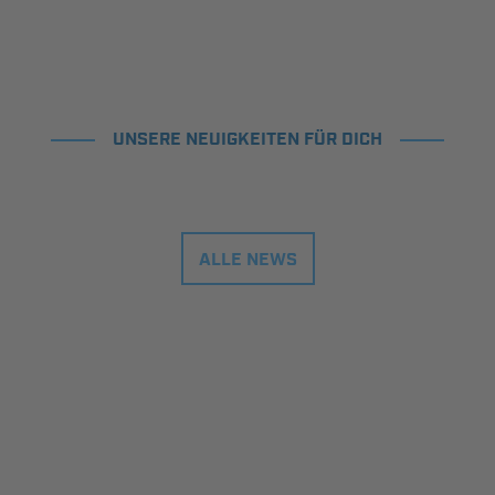
UNSERE NEUIGKEITEN FÜR DICH
ALLE NEWS