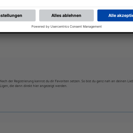
BONNIERE DEN BFV-WHATSAPP-KANAL!
Nach der Registrierung kannst du dir Favoriten setzen. So bist du ganz nah an deinen Li
Ligen, die dann direkt hier angezeigt werden.