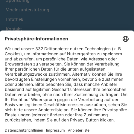
Sponsoring
Vereinsunterstützung
Infothek
Kontakt
HÄUFIG BESUCHTE SEITEN
Pässe und Vereinswechsel
Trainerausbildung
Schulungsangebot Vereinsmitarbeiter
BFV-Geschäftsstellen
Trainerbörse
Login SpielPlus
FOLGE DEM BFV