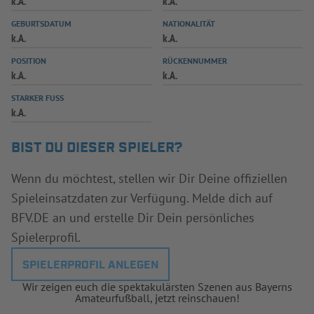
k.A.
k.A.
INFOTHEK
SPIELPLUS
GEBURTSDATUM
NATIONALITÄT
k.A.
k.A.
POSITION
RÜCKENNUMMER
k.A.
k.A.
STARKER FUSS
k.A.
BIST DU DIESER SPIELER?
Wenn du möchtest, stellen wir Dir Deine offiziellen
Spieleinsatzdaten zur Verfügung. Melde dich auf
BFV.DE an und erstelle Dir Dein persönliches
Spielerprofil.
SPIELERPROFIL ANLEGEN
Wir zeigen euch die spektakulärsten Szenen aus Bayerns
Amateurfußball, jetzt reinschauen!