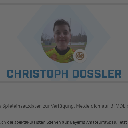
CHRISTOPH DOSSLER
n Spieleinsatzdaten zur Verfügung. Melde dich auf BFV.DE 
uch die spektakulärsten Szenen aus Bayerns Amateurfußball, jetzt