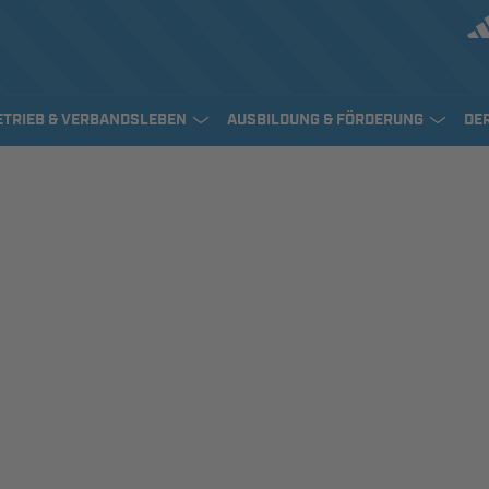
ETRIEB & VERBANDSLEBEN
AUSBILDUNG & FÖRDERUNG
DE