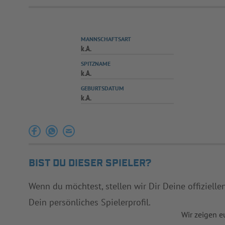
MANNSCHAFTSART
k.A.
SPITZNAME
k.A.
GEBURTSDATUM
k.A.
BIST DU DIESER SPIELER?
Wenn du möchtest, stellen wir Dir Deine offizielle
Dein persönliches Spielerprofil.
Wir zeigen e