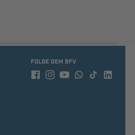
FOLGE DEM BFV