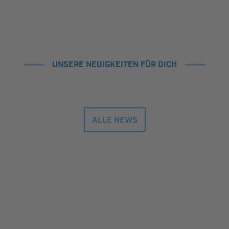
UNSERE NEUIGKEITEN FÜR DICH
ALLE NEWS