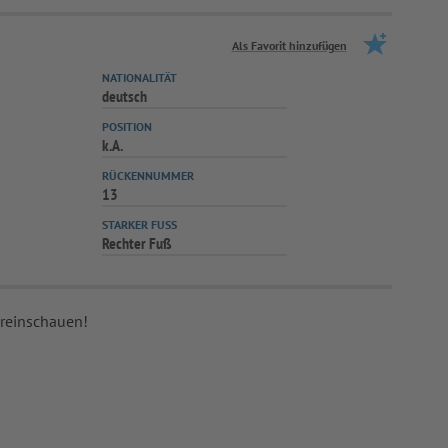
Als Favorit hinzufügen
NATIONALITÄT
deutsch
POSITION
k.A.
RÜCKENNUMMER
13
STARKER FUSS
Rechter Fuß
 reinschauen!