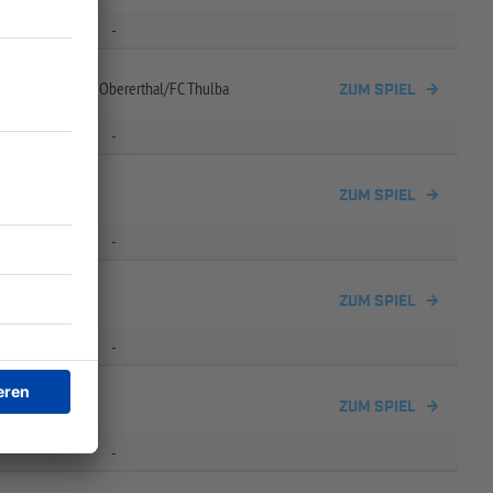
-
nbrunn/
Rot-
Weiß Obererthal/
FC Thulba
ZUM SPIEL
-
ZUM SPIEL
-
ZUM SPIEL
-
ZUM SPIEL
-