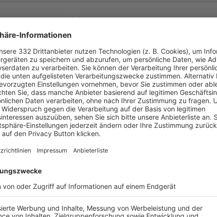


:
1.FC Elfershausen
1. FC Viktoria Unter
( 
 )
:
61
0
30
1
0


:
1.FC Elfershausen
(SG 1) TSV Aschach
( 
 )
:
0
0
90
0
0


:
en/
SV Riedenberg 2
1.FC Elfershausen
( 
 )
:
0
0
90
0
0
-
:
-
1.FC Elfershausen
SV Detter-
Weißenb
-
-
-
-
-
-
:
-
ter-
Oberebersbach
1.FC Elfershausen