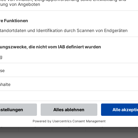
-
-
-
-
-
-
:
-
1.FC Elfershausen
(SG 1) DJK Franke
-
-
-
-
-
-
:
-
TSV Volkers
1.FC Elfershausen
-
-
-
-
-
-
:
-
1.FC Elfershausen
TSVgg Hausen/
KG
-
-
-
-
-
-
:
-
SV Aura 2
1.FC Elfershausen
-
-
-
-
-