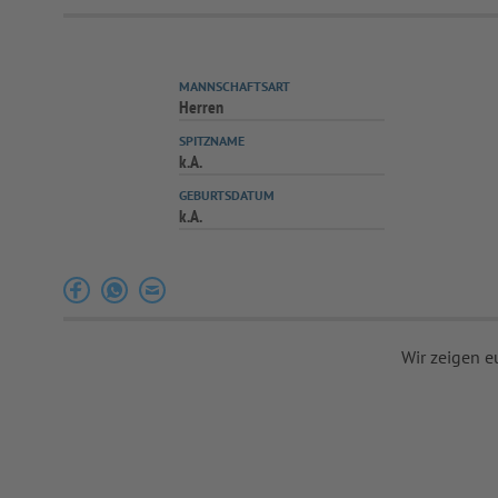
MANNSCHAFTSART
Herren
SPITZNAME
k.A.
GEBURTSDATUM
k.A.
Wir zeigen e