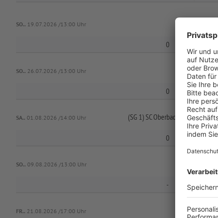
SO..
19.07.2026 /13:00 Uhr
0
SO..
26.07.2026 /13:00 Uhr
0
(SG 1) SC Oberbach/
SV Wildfleck
SA..
01.08.2026 /14:00 Uhr
0
SO..
09.08.2026 /13:00 Uhr
-
(SG 1) DJK Un
FR..
21.08.2026 /17:00 Uhr