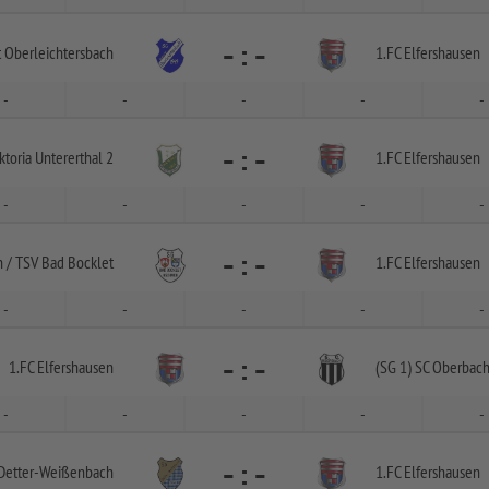
-
:
-
t Oberleichtersbach
1.FC Elfershausen
-
-
-
-
-
-
:
-
iktoria Untererthal 2
1.FC Elfershausen
-
-
-
-
-
-
:
-
 /
TSV Bad Bocklet
1.FC Elfershausen
-
-
-
-
-
-
:
-
1.FC Elfershausen
(SG 1) SC Oberbac
-
-
-
-
-
-
:
-
Detter-
Weißenbach
1.FC Elfershausen