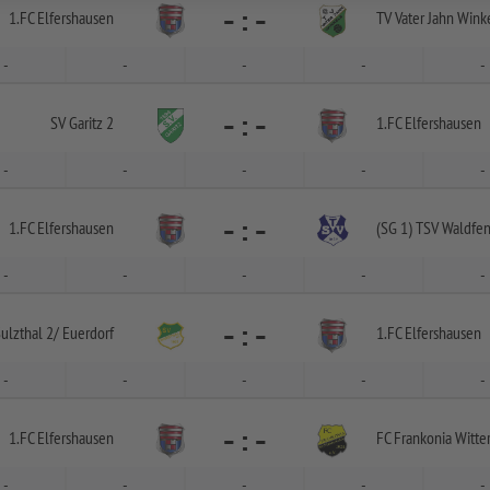
-
:
-
1.FC Elfershausen
TV Vater Jahn Wink
-
-
-
-
-
-
:
-
SV Garitz 2
1.FC Elfershausen
-
-
-
-
-
-
:
-
1.FC Elfershausen
(SG 1) TSV Waldfen
-
-
-
-
-
-
:
-
ulzthal 2/
Euerdorf
1.FC Elfershausen
-
-
-
-
-
-
:
-
1.FC Elfershausen
FC Frankonia Witte
-
-
-
-
-