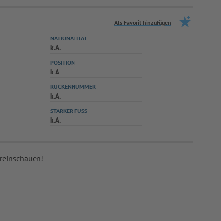
Als Favorit hinzufügen
NATIONALITÄT
k.A.
POSITION
k.A.
RÜCKENNUMMER
k.A.
STARKER FUSS
k.A.
 reinschauen!