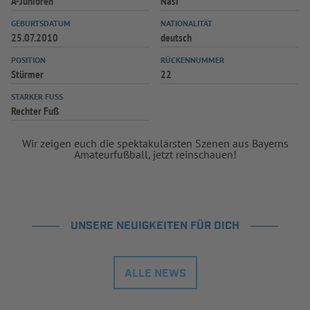
A-Junioren
Nasi
GEBURTSDATUM
NATIONALITÄT
25.07.2010
deutsch
POSITION
RÜCKENNUMMER
Stürmer
22
STARKER FUSS
Rechter Fuß
Wir zeigen euch die spektakulärsten Szenen aus Bayerns
Amateurfußball, jetzt reinschauen!
UNSERE NEUIGKEITEN FÜR DICH
ALLE NEWS