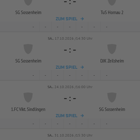
-
:
-
SG Sossenheim
TuS Hornau 2
ZUM SPIEL
-
-
-
-
-
-
-
SA..
17.10.2026 /14:30 Uhr
-
:
-
SG Sossenheim
DJK Zeilsheim
ZUM SPIEL
-
-
-
-
-
-
-
SA..
24.10.2026 /16:00 Uhr
-
:
-
1.FC Vikt. Sindlingen
SG Sossenheim
ZUM SPIEL
-
-
-
-
-
-
-
SA..
31.10.2026 /15:30 Uhr