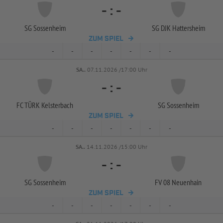
-
:
-
SG Sossenheim
SG DJK Hattersheim
ZUM SPIEL
-
-
-
-
-
-
-
SA..
07.11.2026 /17:00 Uhr
-
:
-
FC TÜRK Kelsterbach
SG Sossenheim
ZUM SPIEL
-
-
-
-
-
-
-
SA..
14.11.2026 /15:00 Uhr
-
:
-
SG Sossenheim
FV 08 Neuenhain
ZUM SPIEL
-
-
-
-
-
-
-