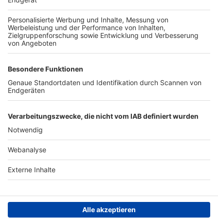
TOP-PARTNER
SFV
DFB
UEFA
FIFA
Nutzungsbedingungen
Datenschutz
Impressum