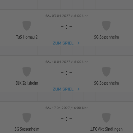
-
-
-
-
-
-
-
SA..
03.04.2027 /16:00 Uhr
-
:
-
TuS Hornau 2
SG Sossenheim
ZUM SPIEL
-
-
-
-
-
-
-
SA..
10.04.2027 /16:00 Uhr
-
:
-
DJK Zeilsheim
SG Sossenheim
ZUM SPIEL
-
-
-
-
-
-
-
SA..
17.04.2027 /16:00 Uhr
-
:
-
SG Sossenheim
1.FC Vikt. Sindlingen