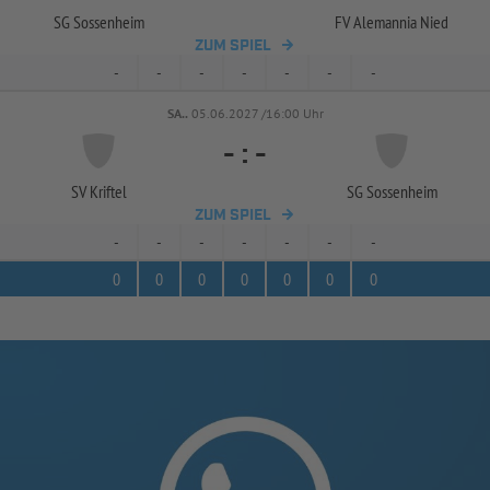
SG Sossenheim
FV Alemannia Nied
ZUM SPIEL
-
-
-
-
-
-
-
SA..
05.06.2027 /16:00 Uhr
-
:
-
SV Kriftel
SG Sossenheim
ZUM SPIEL
-
-
-
-
-
-
-
0
0
0
0
0
0
0