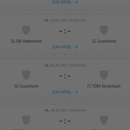
ZUM SPIEL
-
-
-
-
-
-
-
SA..
24.04.2027 /16:00 Uhr
-
:
-
SG DJK Hattersheim
SG Sossenheim
ZUM SPIEL
-
-
-
-
-
-
-
SA..
01.05.2027 /16:00 Uhr
-
:
-
SG Sossenheim
FC TÜRK Kelsterbach
ZUM SPIEL
-
-
-
-
-
-
-
SA..
08.05.2027 /16:00 Uhr
-
:
-