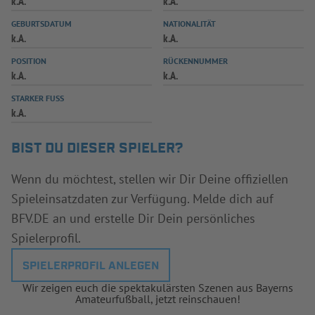
k.A.
k.A.
INFOTHEK
SPIELPLUS
GEBURTSDATUM
NATIONALITÄT
k.A.
k.A.
POSITION
RÜCKENNUMMER
k.A.
k.A.
STARKER FUSS
k.A.
BIST DU DIESER SPIELER?
Wenn du möchtest, stellen wir Dir Deine offiziellen
Spieleinsatzdaten zur Verfügung. Melde dich auf
BFV.DE an und erstelle Dir Dein persönliches
Spielerprofil.
SPIELERPROFIL ANLEGEN
Wir zeigen euch die spektakulärsten Szenen aus Bayerns
Amateurfußball, jetzt reinschauen!