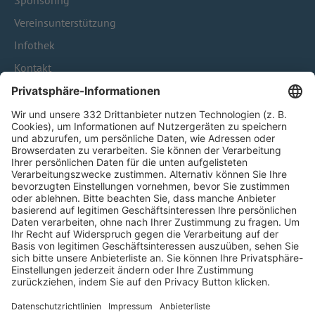
Sponsoring
Vereinsunterstützung
Infothek
Kontakt
HÄUFIG BESUCHTE SEITEN
Pässe und Vereinswechsel
Trainerausbildung
Schulungsangebot Vereinsmitarbeiter
BFV-Geschäftsstellen
Trainerbörse
Login SpielPlus
FOLGE DEM BFV