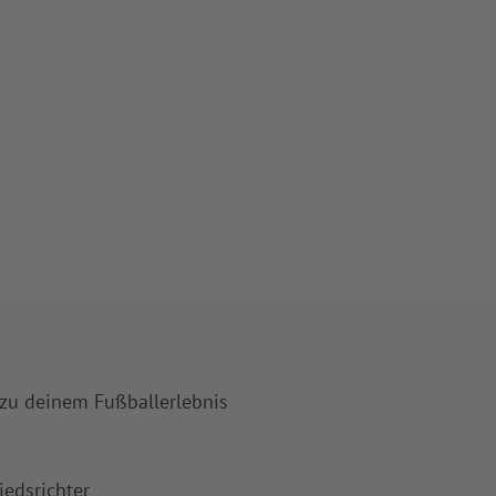
 zu deinem Fußballerlebnis
iedsrichter