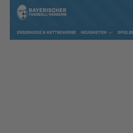
ERGEBNISSE & WETTBEWERBE
NEUIGKEITEN
SPIELB