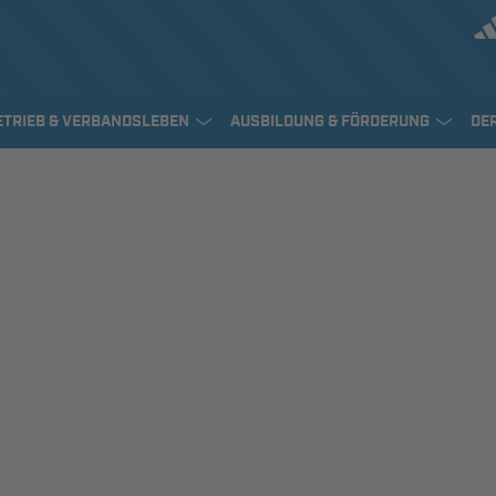
ETRIEB & VERBANDSLEBEN
AUSBILDUNG & FÖRDERUNG
DE