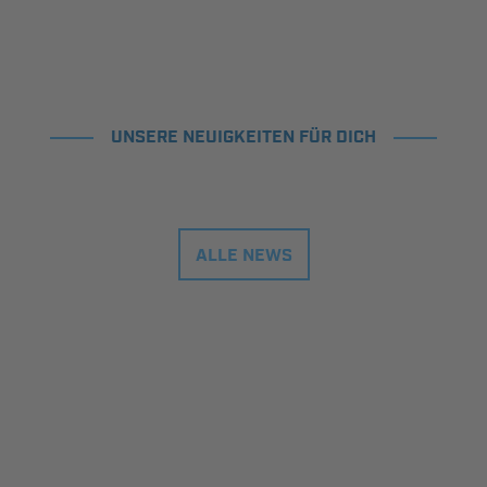
UNSERE NEUIGKEITEN FÜR DICH
ALLE NEWS