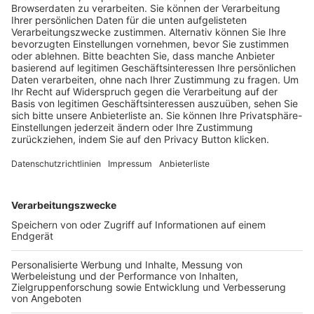
Trainerausbildung
Schulungsangebot Vereinsmitarbeiter
BFV-Geschäftsstellen
Trainerbörse
Login SpielPlus
FOLGE DEM BFV
TOP-VEREINE
TOP-PARTNER