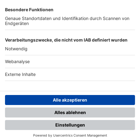
SFV
DFB
UEFA
FIFA
Nutzungsbedingungen
Datenschutz
Impressum