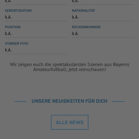
k.A.
k.A.
INFOTHEK
SPIELPLUS
GEBURTSDATUM
NATIONALITÄT
k.A.
k.A.
POSITION
RÜCKENNUMMER
k.A.
k.A.
STARKER FUSS
k.A.
Wir zeigen euch die spektakulärsten Szenen aus Bayerns
Amateurfußball, jetzt reinschauen!
UNSERE NEUIGKEITEN FÜR DICH
ALLE NEWS