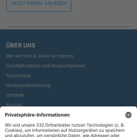
JETZT PROFIL ANLEGEN
ÜBER UNS
Wer wir sind & wofür wir stehen
Geschäftsstellen und Ansprechpartner
Sponsoring
Vereinsunterstützung
Infothek
Kontakt
HÄUFIG BESUCHTE SEITEN
Pässe und Vereinswechsel