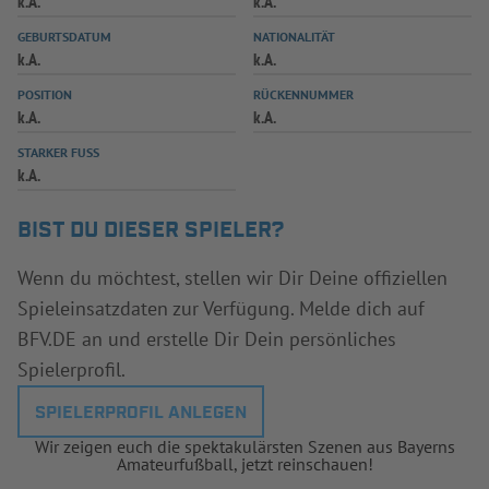
k.A.
k.A.
INFOTHEK
SPIELPLUS
GEBURTSDATUM
NATIONALITÄT
k.A.
k.A.
POSITION
RÜCKENNUMMER
k.A.
k.A.
STARKER FUSS
k.A.
BIST DU DIESER SPIELER?
Wenn du möchtest, stellen wir Dir Deine offiziellen
Spieleinsatzdaten zur Verfügung. Melde dich auf
BFV.DE an und erstelle Dir Dein persönliches
Spielerprofil.
SPIELERPROFIL ANLEGEN
Wir zeigen euch die spektakulärsten Szenen aus Bayerns
Amateurfußball, jetzt reinschauen!