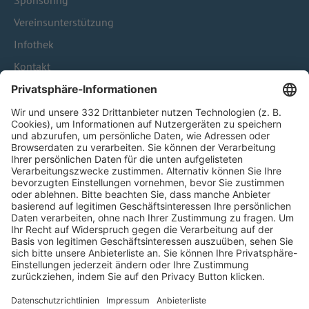
Sponsoring
Vereinsunterstützung
Infothek
Kontakt
HÄUFIG BESUCHTE SEITEN
Pässe und Vereinswechsel
Trainerausbildung
Schulungsangebot Vereinsmitarbeiter
BFV-Geschäftsstellen
Trainerbörse
Login SpielPlus
FOLGE DEM BFV