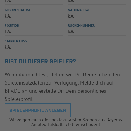
k.A.
k.A.
INFOTHEK
SPIELPLUS
GEBURTSDATUM
NATIONALITÄT
k.A.
k.A.
POSITION
RÜCKENNUMMER
k.A.
k.A.
STARKER FUSS
k.A.
BIST DU DIESER SPIELER?
Wenn du möchtest, stellen wir Dir Deine offiziellen
Spieleinsatzdaten zur Verfügung. Melde dich auf
BFV.DE an und erstelle Dir Dein persönliches
Spielerprofil.
SPIELERPROFIL ANLEGEN
Wir zeigen euch die spektakulärsten Szenen aus Bayerns
Amateurfußball, jetzt reinschauen!