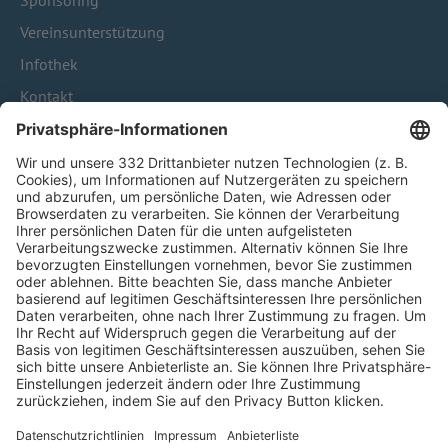
Sponsoring
Vereinsunterstützung
Infothek
Kontakt
HÄUFIG BESUCHTE SEITEN
Pässe und Vereinswechsel
Trainerausbildung
Schulungsangebot Vereinsmitarbeiter
BFV-Geschäftsstellen
Trainerbörse
Login SpielPlus
FOLGE DEM BFV