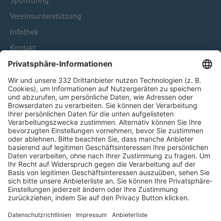
Sponsoring
Vereinsunterstützung
Infothek
Kontakt
HÄUFIG BESUCHTE SEITEN
Pässe und Vereinswechsel
Trainerausbildung
Schulungsangebot Vereinsmitarbeiter
BFV-Geschäftsstellen
Trainerbörse
Login SpielPlus
FOLGE DEM BFV