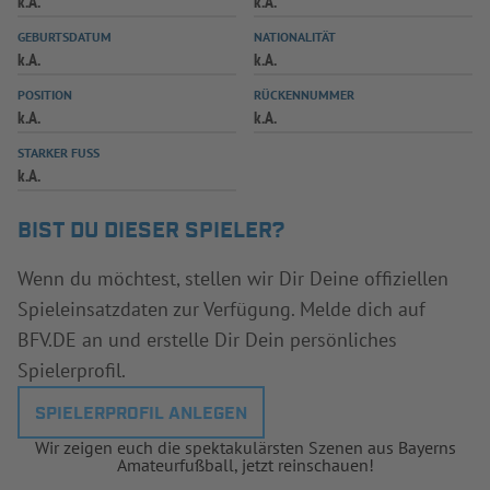
k.A.
k.A.
INFOTHEK
SPIELPLUS
GEBURTSDATUM
NATIONALITÄT
k.A.
k.A.
POSITION
RÜCKENNUMMER
k.A.
k.A.
STARKER FUSS
k.A.
BIST DU DIESER SPIELER?
Wenn du möchtest, stellen wir Dir Deine offiziellen
Spieleinsatzdaten zur Verfügung. Melde dich auf
BFV.DE an und erstelle Dir Dein persönliches
Spielerprofil.
SPIELERPROFIL ANLEGEN
Wir zeigen euch die spektakulärsten Szenen aus Bayerns
Amateurfußball, jetzt reinschauen!