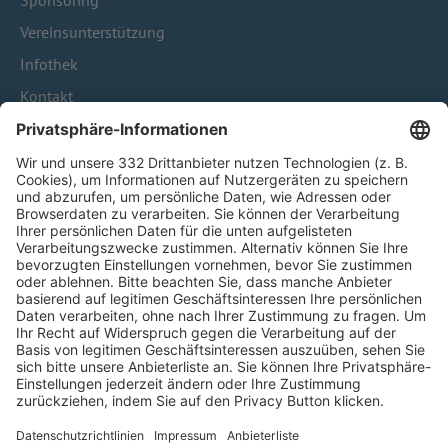
Sponsoring
Vereinsunterstützung
Infothek
Kontakt
HÄUFIG BESUCHTE SEITEN
Pässe und Vereinswechsel
Trainerausbildung
Schulungsangebot Vereinsmitarbeiter
BFV-Geschäftsstellen
Trainerbörse
Login SpielPlus
FOLGE DEM BFV