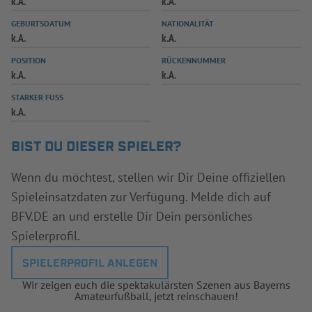
k.A.
k.A.
INFOTHEK
SPIELPLUS
GEBURTSDATUM
NATIONALITÄT
k.A.
k.A.
POSITION
RÜCKENNUMMER
k.A.
k.A.
STARKER FUSS
k.A.
BIST DU DIESER SPIELER?
Wenn du möchtest, stellen wir Dir Deine offiziellen
Spieleinsatzdaten zur Verfügung. Melde dich auf
BFV.DE an und erstelle Dir Dein persönliches
Spielerprofil.
SPIELERPROFIL ANLEGEN
Wir zeigen euch die spektakulärsten Szenen aus Bayerns
Amateurfußball, jetzt reinschauen!