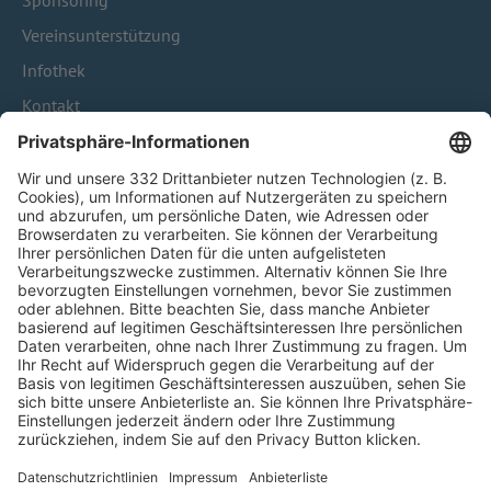
Sponsoring
Vereinsunterstützung
Infothek
Kontakt
HÄUFIG BESUCHTE SEITEN
Pässe und Vereinswechsel
Trainerausbildung
Schulungsangebot Vereinsmitarbeiter
BFV-Geschäftsstellen
Trainerbörse
Login SpielPlus
FOLGE DEM BFV