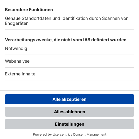
SFV
DFB
UEFA
FIFA
Nutzungsbedingungen
Datenschutz
Impressum