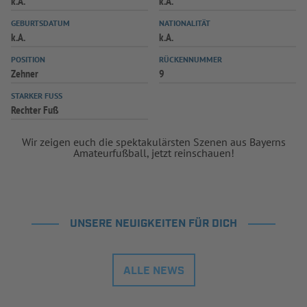
k.A.
k.A.
INFOTHEK
SPIELPLUS
GEBURTSDATUM
NATIONALITÄT
k.A.
k.A.
POSITION
RÜCKENNUMMER
Zehner
9
STARKER FUSS
Rechter Fuß
Wir zeigen euch die spektakulärsten Szenen aus Bayerns
Amateurfußball, jetzt reinschauen!
UNSERE NEUIGKEITEN FÜR DICH
ALLE NEWS