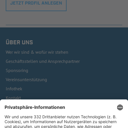
JETZT PROFIL ANLEGEN
ÜBER UNS
Wer wir sind & wofür wir stehen
Geschäftsstellen und Ansprechpartner
Sponsoring
Vereinsunterstützung
Infothek
Kontakt
HÄUFIG BESUCHTE SEITEN
Pässe und Vereinswechsel