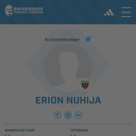
MENÜ
Jetzt einloggen
Als Favorit hinzufügen
ERGEBNISSE & WETTBEWERBE
NEUIGKEITEN
SPIELBETRIEB & VERBANDSLEBEN
ERION NUHIJA
AUSBILDUNG & FÖRDERUNG
DER VERBAND
MANNSCHAFTSART
SPITZNAME