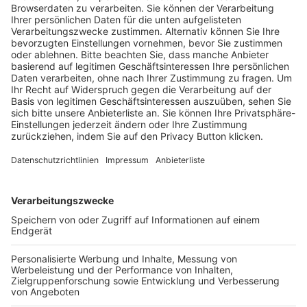
Trainerausbildung
Schulungsangebot Vereinsmitarbeiter
BFV-Geschäftsstellen
Trainerbörse
Login SpielPlus
FOLGE DEM BFV
TOP-VEREINE
TOP-PARTNER