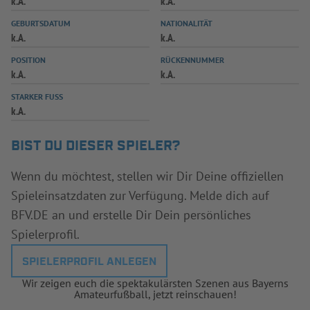
k.A.
k.A.
INFOTHEK
SPIELPLUS
GEBURTSDATUM
NATIONALITÄT
k.A.
k.A.
POSITION
RÜCKENNUMMER
k.A.
k.A.
STARKER FUSS
k.A.
BIST DU DIESER SPIELER?
Wenn du möchtest, stellen wir Dir Deine offiziellen
Spieleinsatzdaten zur Verfügung. Melde dich auf
BFV.DE an und erstelle Dir Dein persönliches
Spielerprofil.
SPIELERPROFIL ANLEGEN
Wir zeigen euch die spektakulärsten Szenen aus Bayerns
Amateurfußball, jetzt reinschauen!