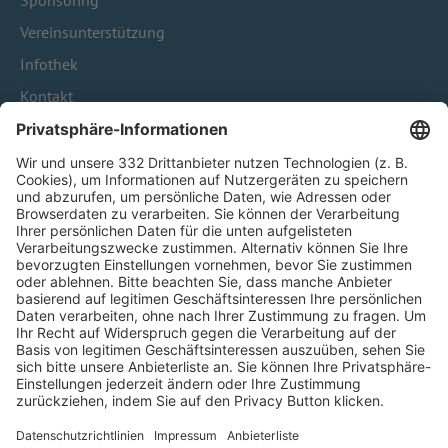
Sponsoring
Vereinsunterstützung
Infothek
Kontakt
HÄUFIG BESUCHTE SEITEN
Pässe und Vereinswechsel
Trainerausbildung
Schulungsangebot Vereinsmitarbeiter
BFV-Geschäftsstellen
Trainerbörse
Login SpielPlus
FOLGE DEM BFV