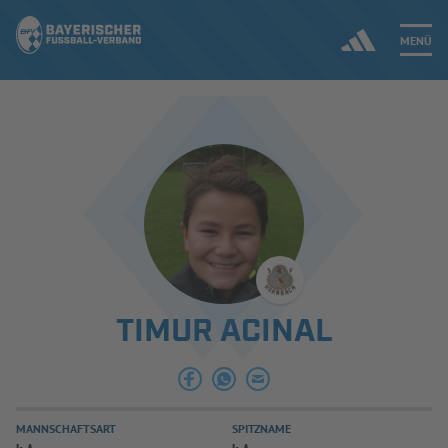
MENÜ
Jetzt einloggen
ERGEBNISSE & WETTBEWERBE
NEUIGKEITEN
SPIELBETRIEB & VERBANDSLEBEN
TIMUR ACINAL
AUSBILDUNG & FÖRDERUNG
DER VERBAND
MANNSCHAFTSART
SPITZNAME