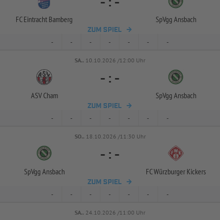
-
:
-
FC Eintracht Bamberg
SpVgg Ansbach
ZUM SPIEL
-
-
-
-
-
-
-
SA..
10.10.2026 /12:00 Uhr
-
:
-
ASV Cham
SpVgg Ansbach
ZUM SPIEL
-
-
-
-
-
-
-
SO..
18.10.2026 /11:30 Uhr
-
:
-
SpVgg Ansbach
FC Würzburger Kickers
ZUM SPIEL
-
-
-
-
-
-
-
SA..
24.10.2026 /11:00 Uhr