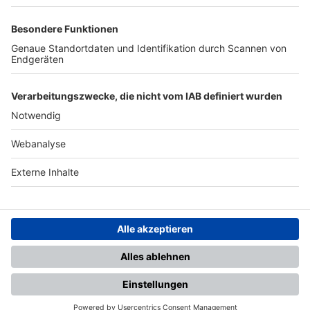
TOP-PARTNER
SFV
DFB
UEFA
FIFA
Nutzungsbedingungen
Datenschutz
Impressum