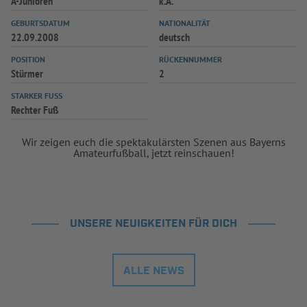
A-Junioren
k.A.
INFOTHEK
SPIELPLUS
GEBURTSDATUM
NATIONALITÄT
22.09.2008
deutsch
POSITION
RÜCKENNUMMER
Stürmer
2
STARKER FUSS
Rechter Fuß
Wir zeigen euch die spektakulärsten Szenen aus Bayerns
Amateurfußball, jetzt reinschauen!
UNSERE NEUIGKEITEN FÜR DICH
ALLE NEWS