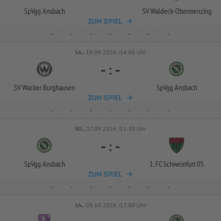
SpVgg Ansbach
SV Waldeck-
Obermenzing
ZUM SPIEL
-
-
-
-
-
-
-
SA..
19.09.2026 /14:00 Uhr
-
:
-
SV Wacker Burghausen
SpVgg Ansbach
ZUM SPIEL
-
-
-
-
-
-
-
SO..
27.09.2026 /11:30 Uhr
-
:
-
SpVgg Ansbach
1. FC Schweinfurt 05
ZUM SPIEL
-
-
-
-
-
-
-
SA..
03.10.2026 /12:00 Uhr