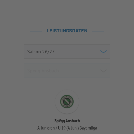
LEISTUNGSDATEN
SpVgg Ansbach
A-Junioren / U 19 (A-Jun.) Bayernliga