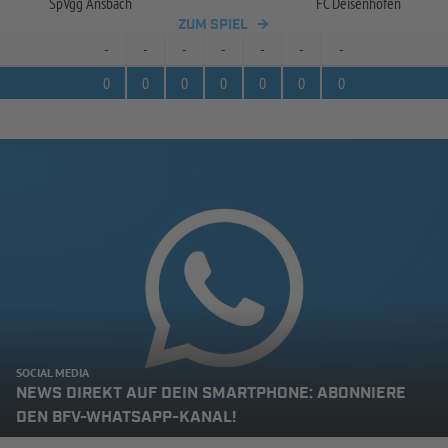
SpVgg Ansbach
FC Deisenhofen
ZUM SPIEL
-
-
-
-
-
-
-
0
0
0
0
0
0
0
SOCIAL MEDIA
NEWS DIREKT AUF DEIN SMARTPHONE: ABONNIERE
DEN BFV-WHATSAPP-KANAL!