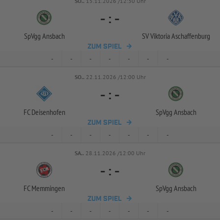
SO..
15.11.2026 /12:30 Uhr
-
:
-
SpVgg Ansbach
SV Viktoria Aschaffenburg
ZUM SPIEL
-
-
-
-
-
-
-
SO..
22.11.2026 /12:00 Uhr
-
:
-
FC Deisenhofen
SpVgg Ansbach
ZUM SPIEL
-
-
-
-
-
-
-
SA..
28.11.2026 /12:00 Uhr
-
:
-
FC Memmingen
SpVgg Ansbach
ZUM SPIEL
-
-
-
-
-
-
-