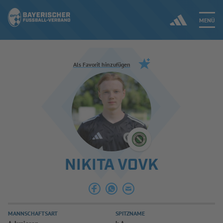
MENÜ
Jetzt einloggen
Als Favorit hinzufügen
ERGEBNISSE & WETTBEWERBE
NEUIGKEITEN
SPIELBETRIEB & VERBANDSLEBEN
NIKITA VOVK
AUSBILDUNG & FÖRDERUNG
DER VERBAND
MANNSCHAFTSART
SPITZNAME