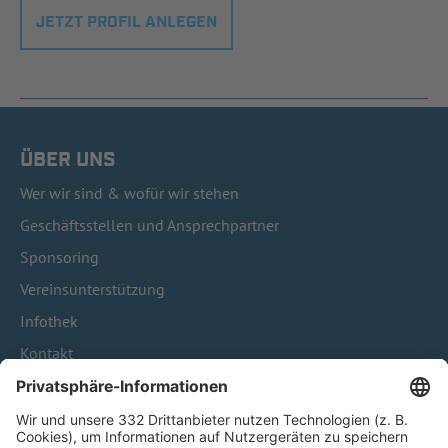
JETZT PROFIL ANLEGEN
ÜBER UNS
Wer wir sind & wofür wir stehen
Geschäftsstellen und Ansprechpartner
Sponsoring
Vereinsunterstützung
Infothek
Kontakt
HÄUFIG BESUCHTE SEITEN
Pässe und Vereinswechsel