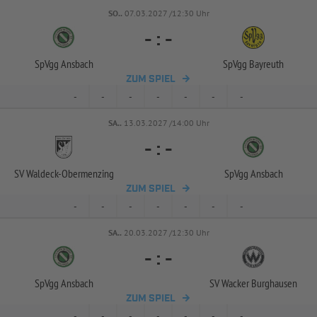
SO..
07.03.2027 /12:30 Uhr
-
:
-
SpVgg Ansbach
SpVgg Bayreuth
ZUM SPIEL
-
-
-
-
-
-
-
SA..
13.03.2027 /14:00 Uhr
-
:
-
SV Waldeck-
Obermenzing
SpVgg Ansbach
ZUM SPIEL
-
-
-
-
-
-
-
SA..
20.03.2027 /12:30 Uhr
-
:
-
SpVgg Ansbach
SV Wacker Burghausen
ZUM SPIEL
-
-
-
-
-
-
-