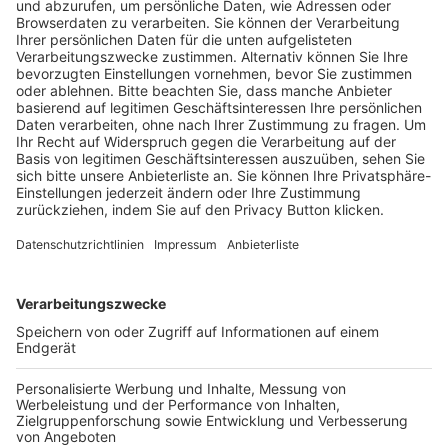
Trainerausbildung
Schulungsangebot Vereinsmitarbeiter
BFV-Geschäftsstellen
Trainerbörse
Login SpielPlus
FOLGE DEM BFV
TOP-VEREINE