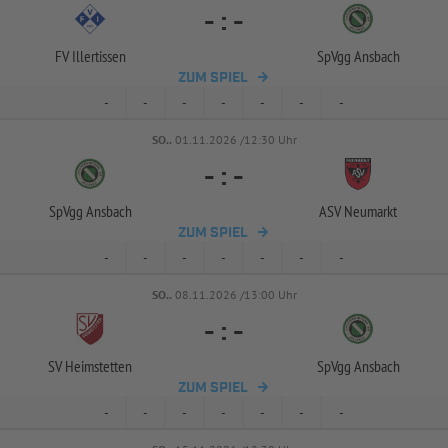
-
:
-
FV Illertissen
SpVgg Ansbach
ZUM SPIEL
-
-
-
-
-
-
-
SO..
01.11.2026 /12:30 Uhr
-
:
-
SpVgg Ansbach
ASV Neumarkt
ZUM SPIEL
-
-
-
-
-
-
-
SO..
08.11.2026 /13:00 Uhr
-
:
-
SV Heimstetten
SpVgg Ansbach
ZUM SPIEL
-
-
-
-
-
-
-