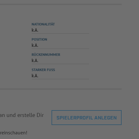
NATIONALITÄT
k.A.
POSITION
k.A.
RÜCKENNUMMER
k.A.
STARKER FUSS
k.A.
an und erstelle Dir
SPIELERPROFIL ANLEGEN
 reinschauen!