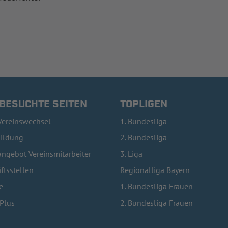
 BESUCHTE SEITEN
TOPLIGEN
Vereinswechsel
1. Bundesliga
bildung
2. Bundesliga
ngebot Vereinsmitarbeiter
3. Liga
ftsstellen
Regionalliga Bayern
e
1. Bundesliga Frauen
lPlus
2. Bundesliga Frauen