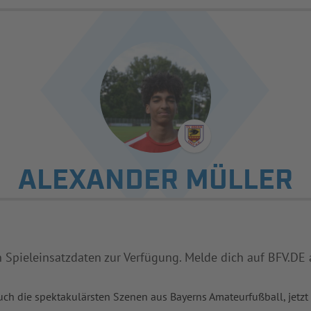
ALEXANDER MÜLLER
n Spieleinsatzdaten zur Verfügung. Melde dich auf BFV.DE 
uch die spektakulärsten Szenen aus Bayerns Amateurfußball, jetzt