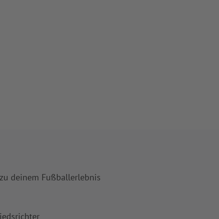
 zu deinem Fußballerlebnis
iedsrichter