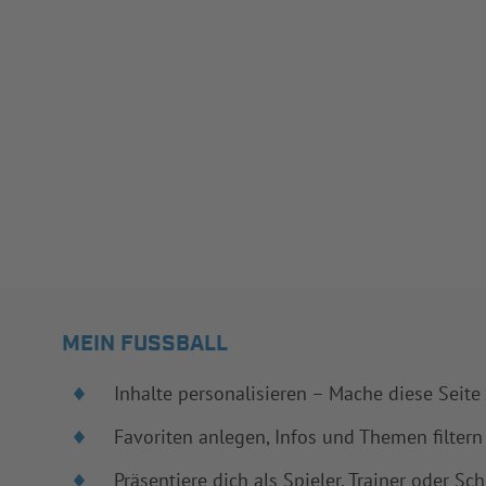
MEIN FUSSBALL
Inhalte personalisieren – Mache diese Seite
Favoriten anlegen, Infos und Themen filtern
Präsentiere dich als Spieler, Trainer oder Sch