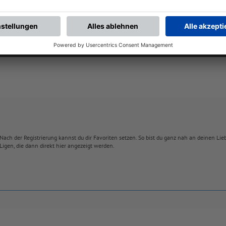
BONNIERE DEN BFV-WHATSAPP-KANAL!
Nach der Registrierung kannst du dir Favoriten setzen. So bist du ganz nah an deinen Li
Ligen, die dann direkt hier angezeigt werden.