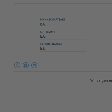
MANNSCHAFTSART
k.A.
SPITZNAME
k.A.
GEBURTSDATUM
k.A.
Wir zeigen e