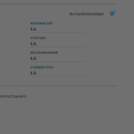
Als Favorit hinzufügen
NATIONALITÄT
k.A.
POSITION
k.A.
RÜCKENNUMMER
k.A.
STARKER FUSS
k.A.
 reinschauen!