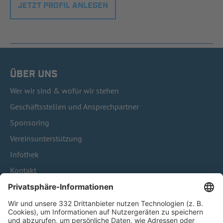
JETZT PROFIL ANLEGEN
ÜBER UNS
Wer wir sind & wofür wir stehen
Geschäftsstellen und Ansprechpartner
Sponsoring
Vereinsunterstützung
Infothek
Kontakt
HÄUFIG BESUCHTE SEITEN
Pässe und Vereinswechsel