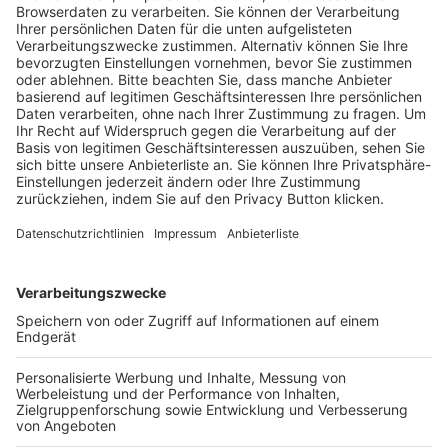
Trainerausbildung
Schulungsangebot Vereinsmitarbeiter
BFV-Geschäftsstellen
Trainerbörse
Login SpielPlus
FOLGE DEM BFV
TOP-VEREINE
TOP-PARTNER