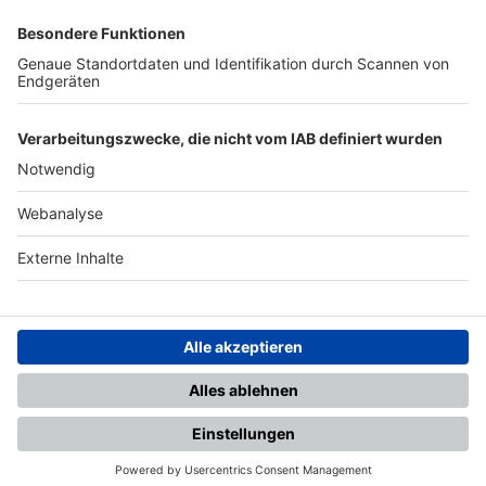
SFV
DFB
UEFA
FIFA
Nutzungsbedingungen
Datenschutz
Impressum