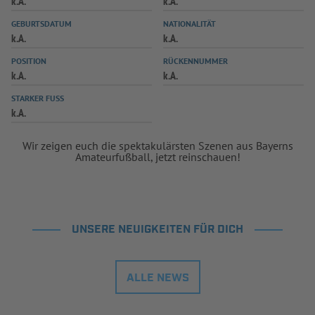
k.A.
k.A.
INFOTHEK
SPIELPLUS
GEBURTSDATUM
NATIONALITÄT
k.A.
k.A.
POSITION
RÜCKENNUMMER
k.A.
k.A.
STARKER FUSS
k.A.
Wir zeigen euch die spektakulärsten Szenen aus Bayerns
Amateurfußball, jetzt reinschauen!
UNSERE NEUIGKEITEN FÜR DICH
ALLE NEWS