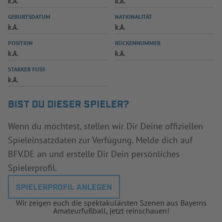
k.A.
k.A.
INFOTHEK
SPIELPLUS
GEBURTSDATUM
NATIONALITÄT
k.A.
k.A.
POSITION
RÜCKENNUMMER
k.A.
k.A.
STARKER FUSS
k.A.
BIST DU DIESER SPIELER?
Wenn du möchtest, stellen wir Dir Deine offiziellen
Spieleinsatzdaten zur Verfügung. Melde dich auf
BFV.DE an und erstelle Dir Dein persönliches
Spielerprofil.
SPIELERPROFIL ANLEGEN
Wir zeigen euch die spektakulärsten Szenen aus Bayerns
Amateurfußball, jetzt reinschauen!