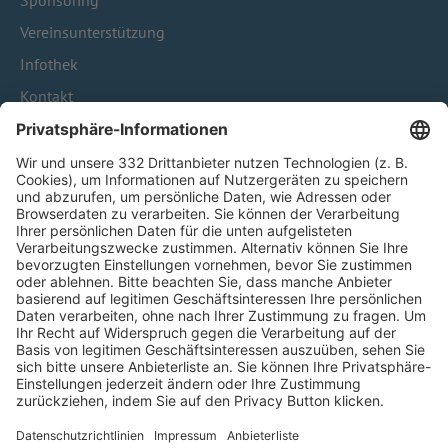
Sponsoring
Vereinsunterstützung
Infothek
Kontakt
HÄUFIG BESUCHTE SEITEN
Pässe und Vereinswechsel
Trainerausbildung
Schulungsangebot Vereinsmitarbeiter
BFV-Geschäftsstellen
Trainerbörse
Login SpielPlus
FOLGE DEM BFV