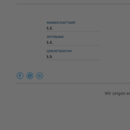
MANNSCHAFTSART
k.A.
SPITZNAME
k.A.
GEBURTSDATUM
k.A.
Wir zeigen e