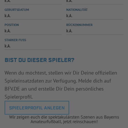
k.A.
k.A.
INFOTHEK
SPIELPLUS
GEBURTSDATUM
NATIONALITÄT
k.A.
k.A.
POSITION
RÜCKENNUMMER
k.A.
k.A.
STARKER FUSS
k.A.
BIST DU DIESER SPIELER?
Wenn du möchtest, stellen wir Dir Deine offiziellen
Spieleinsatzdaten zur Verfügung. Melde dich auf
BFV.DE an und erstelle Dir Dein persönliches
Spielerprofil.
SPIELERPROFIL ANLEGEN
Wir zeigen euch die spektakulärsten Szenen aus Bayerns
Amateurfußball, jetzt reinschauen!