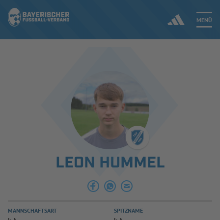
MENÜ
Jetzt einloggen
ERGEBNISSE & WETTBEWERBE
NEUIGKEITEN
SPIELBETRIEB & VERBANDSLEBEN
LEON HUMMEL
AUSBILDUNG & FÖRDERUNG
DER VERBAND
MANNSCHAFTSART
SPITZNAME