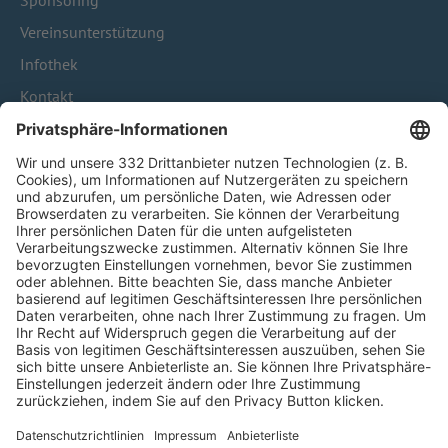
Sponsoring
Vereinsunterstützung
Infothek
Kontakt
HÄUFIG BESUCHTE SEITEN
Pässe und Vereinswechsel
Trainerausbildung
Schulungsangebot Vereinsmitarbeiter
BFV-Geschäftsstellen
Trainerbörse
Login SpielPlus
FOLGE DEM BFV