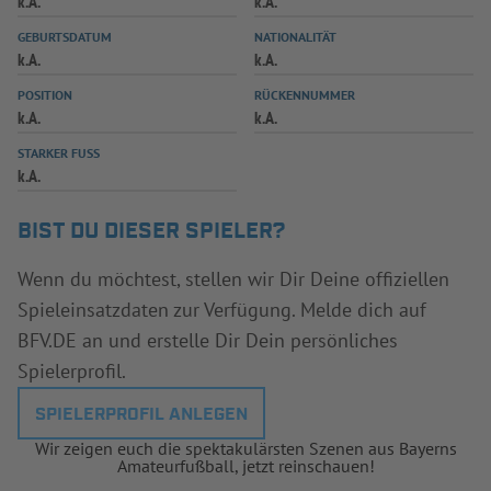
k.A.
k.A.
INFOTHEK
SPIELPLUS
GEBURTSDATUM
NATIONALITÄT
k.A.
k.A.
POSITION
RÜCKENNUMMER
k.A.
k.A.
STARKER FUSS
k.A.
BIST DU DIESER SPIELER?
Wenn du möchtest, stellen wir Dir Deine offiziellen
Spieleinsatzdaten zur Verfügung. Melde dich auf
BFV.DE an und erstelle Dir Dein persönliches
Spielerprofil.
SPIELERPROFIL ANLEGEN
Wir zeigen euch die spektakulärsten Szenen aus Bayerns
Amateurfußball, jetzt reinschauen!