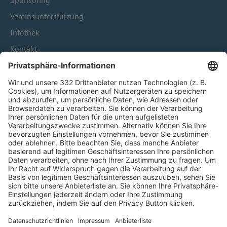
Sponsoring
Vereinsunterstützung
Infothek
Kontakt
HÄUFIG BESUCHTE SEITEN
Pässe und Vereinswechsel
Trainerausbildung
Schulungsangebot Vereinsmitarbeiter
BFV-Geschäftsstellen
Trainerbörse
Login SpielPlus
FOLGE DEM BFV