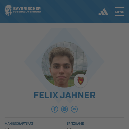
MENÜ
Jetzt einloggen
ERGEBNISSE & WETTBEWERBE
NEUIGKEITEN
SPIELBETRIEB & VERBANDSLEBEN
FELIX JAHNER
AUSBILDUNG & FÖRDERUNG
DER VERBAND
MANNSCHAFTSART
SPITZNAME