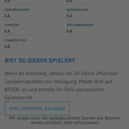
k.A.
k.A.
INFOTHEK
SPIELPLUS
GEBURTSDATUM
NATIONALITÄT
k.A.
k.A.
POSITION
RÜCKENNUMMER
k.A.
k.A.
STARKER FUSS
k.A.
BIST DU DIESER SPIELER?
Wenn du möchtest, stellen wir Dir Deine offiziellen
Spieleinsatzdaten zur Verfügung. Melde dich auf
BFV.DE an und erstelle Dir Dein persönliches
Spielerprofil.
SPIELERPROFIL ANLEGEN
Wir zeigen euch die spektakulärsten Szenen aus Bayerns
Amateurfußball, jetzt reinschauen!