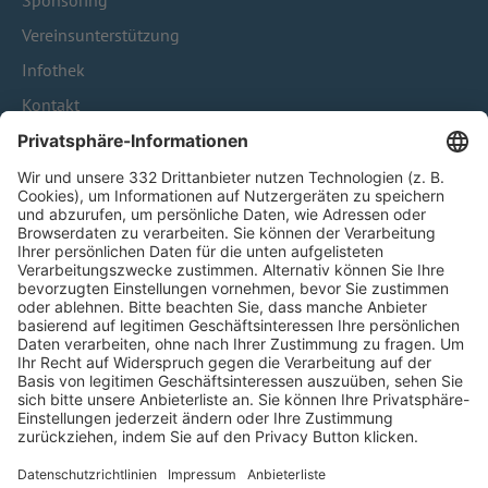
Sponsoring
Vereinsunterstützung
Infothek
Kontakt
HÄUFIG BESUCHTE SEITEN
Pässe und Vereinswechsel
Trainerausbildung
Schulungsangebot Vereinsmitarbeiter
BFV-Geschäftsstellen
Trainerbörse
Login SpielPlus
FOLGE DEM BFV