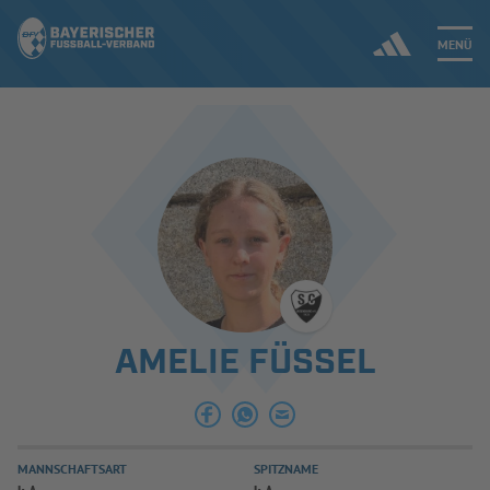
MENÜ
Jetzt einloggen
ERGEBNISSE & WETTBEWERBE
NEUIGKEITEN
SPIELBETRIEB & VERBANDSLEBEN
AMELIE FÜSSEL
AUSBILDUNG & FÖRDERUNG
DER VERBAND
MANNSCHAFTSART
SPITZNAME