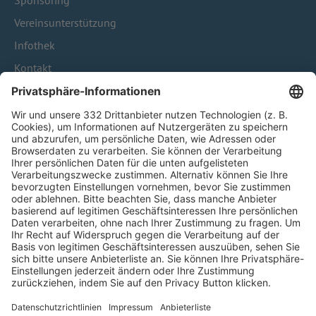
Sponsoring
Vereinsunterstützung
Infothek
Kontakt
HÄUFIG BESUCHTE SEITEN
Pässe und Vereinswechsel
Trainerausbildung
Schulungsangebot Vereinsmitarbeiter
BFV-Geschäftsstellen
Trainerbörse
Login SpielPlus
FOLGE DEM BFV