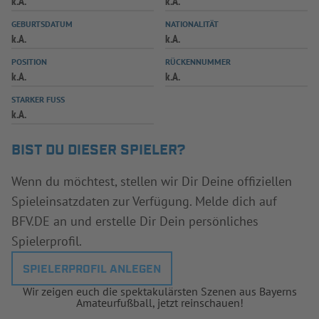
k.A.
k.A.
INFOTHEK
SPIELPLUS
GEBURTSDATUM
NATIONALITÄT
k.A.
k.A.
POSITION
RÜCKENNUMMER
k.A.
k.A.
STARKER FUSS
k.A.
BIST DU DIESER SPIELER?
Wenn du möchtest, stellen wir Dir Deine offiziellen
Spieleinsatzdaten zur Verfügung. Melde dich auf
BFV.DE an und erstelle Dir Dein persönliches
Spielerprofil.
SPIELERPROFIL ANLEGEN
Wir zeigen euch die spektakulärsten Szenen aus Bayerns
Amateurfußball, jetzt reinschauen!