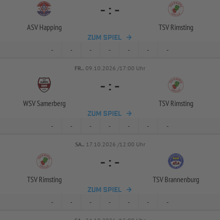
-
:
-
ASV Happing
TSV Rimsting
ZUM SPIEL
-
-
-
-
-
-
-
FR..
09.10.2026 /17:00 Uhr
-
:
-
WSV Samerberg
TSV Rimsting
ZUM SPIEL
-
-
-
-
-
-
-
SA..
17.10.2026 /12:00 Uhr
-
:
-
TSV Rimsting
TSV Brannenburg
ZUM SPIEL
-
-
-
-
-
-
-