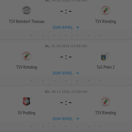
SA..
24.10.2026 /15:00 Uhr
-
:
-
TSV Rohrdorf-
Thansau
TSV Rimsting
ZUM SPIEL
-
-
-
-
-
-
-
SA..
31.10.2026 /13:00 Uhr
-
:
-
TSV Rimsting
TuS Prien 2
ZUM SPIEL
-
-
-
-
-
-
-
SO..
08.11.2026 /13:00 Uhr
-
:
-
SV Prutting
TSV Rimsting
ZUM SPIEL
-
-
-
-
-
-
-