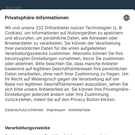
Kontakt
HÄUFIG BESUCHTE SEITEN
Pässe und Vereinswechsel
Trainerausbildung
Schulungsangebot Vereinsmitarbeiter
BFV-Geschäftsstellen
Trainerbörse
Login SpielPlus
FOLGE DEM BFV