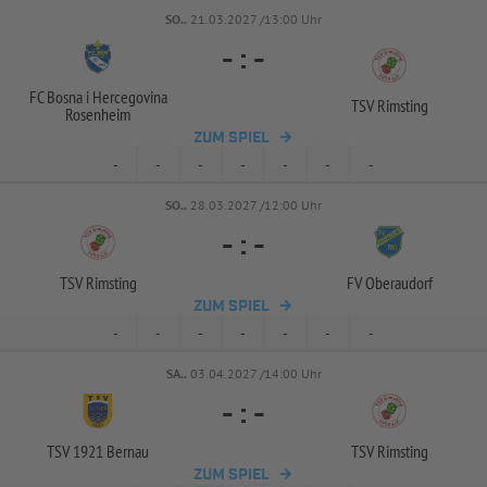
SO..
21.03.2027 /13:00 Uhr
-
:
-
FC Bosna i Hercegovina
TSV Rimsting
Rosenheim
ZUM SPIEL
-
-
-
-
-
-
-
SO..
28.03.2027 /12:00 Uhr
-
:
-
TSV Rimsting
FV Oberaudorf
ZUM SPIEL
-
-
-
-
-
-
-
SA..
03.04.2027 /14:00 Uhr
-
:
-
TSV 1921 Bernau
TSV Rimsting
ZUM SPIEL