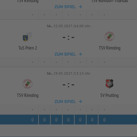
TSV Rimsting
TSV Rohrdorf-
Thansau
ZUM SPIEL
-
-
-
-
-
-
-
SA..
22.05.2027 /16:00 Uhr
-
:
-
TuS Prien 2
TSV Rimsting
ZUM SPIEL
-
-
-
-
-
-
-
SA..
29.05.2027 /13:15 Uhr
-
:
-
TSV Rimsting
SV Prutting
ZUM SPIEL
-
-
-
-
-
-
-
0
0
0
0
0
0
0