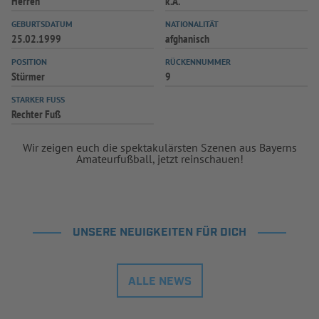
Herren
k.A.
INFOTHEK
SPIELPLUS
GEBURTSDATUM
NATIONALITÄT
25.02.1999
afghanisch
POSITION
RÜCKENNUMMER
Stürmer
9
STARKER FUSS
Rechter Fuß
Wir zeigen euch die spektakulärsten Szenen aus Bayerns
Amateurfußball, jetzt reinschauen!
UNSERE NEUIGKEITEN FÜR DICH
ALLE NEWS