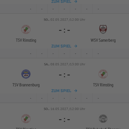
ZUM SPIEL
-
-
-
-
-
-
-
SO..
02.05.2027 /12:00 Uhr
-
:
-
TSV Rimsting
WSV Samerberg
ZUM SPIEL
-
-
-
-
-
-
-
SA..
08.05.2027 /13:00 Uhr
-
:
-
TSV Brannenburg
TSV Rimsting
ZUM SPIEL
-
-
-
-
-
-
-
SO..
16.05.2027 /12:00 Uhr
-
:
-