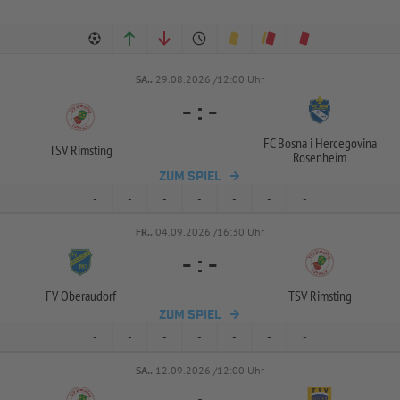
SA..
29.08.2026 /12:00 Uhr
-
:
-
FC Bosna i Hercegovina
TSV Rimsting
Rosenheim
ZUM SPIEL
-
-
-
-
-
-
-
FR..
04.09.2026 /16:30 Uhr
-
:
-
FV Oberaudorf
TSV Rimsting
ZUM SPIEL
-
-
-
-
-
-
-
SA..
12.09.2026 /12:00 Uhr