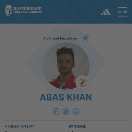
MENÜ
Jetzt einloggen
Als Favorit hinzufügen
ERGEBNISSE & WETTBEWERBE
NEUIGKEITEN
SPIELBETRIEB & VERBANDSLEBEN
ABAS KHAN
AUSBILDUNG & FÖRDERUNG
DER VERBAND
MANNSCHAFTSART
SPITZNAME