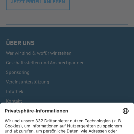
JETZT PROFIL ANLEGEN
ÜBER UNS
Wer wir sind & wofür wir stehen
Geschäftsstellen und Ansprechpartner
Sponsoring
Vereinsunterstützung
Infothek
Kontakt
HÄUFIG BESUCHTE SEITEN
Pässe und Vereinswechsel