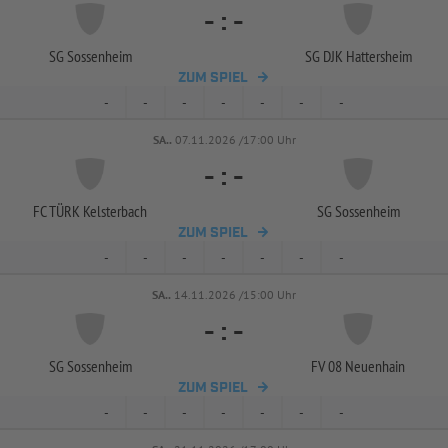
-
:
-
SG Sossenheim
SG DJK Hattersheim
ZUM SPIEL
-
-
-
-
-
-
-
SA..
07.11.2026 /17:00 Uhr
-
:
-
FC TÜRK Kelsterbach
SG Sossenheim
ZUM SPIEL
-
-
-
-
-
-
-
SA..
14.11.2026 /15:00 Uhr
-
:
-
SG Sossenheim
FV 08 Neuenhain
ZUM SPIEL
-
-
-
-
-
-
-