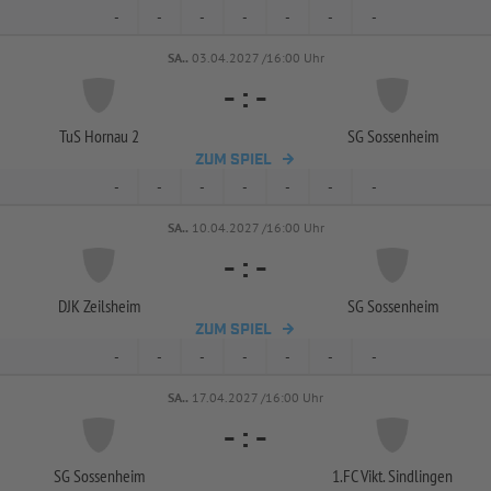
-
-
-
-
-
-
-
SA..
03.04.2027 /16:00 Uhr
-
:
-
TuS Hornau 2
SG Sossenheim
ZUM SPIEL
-
-
-
-
-
-
-
SA..
10.04.2027 /16:00 Uhr
-
:
-
DJK Zeilsheim
SG Sossenheim
ZUM SPIEL
-
-
-
-
-
-
-
SA..
17.04.2027 /16:00 Uhr
-
:
-
SG Sossenheim
1.FC Vikt. Sindlingen