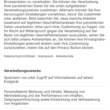
Trainerausbildung
Schulungsangebot Vereinsmitarbeiter
BFV-Geschäftsstellen
Trainerbörse
Login SpielPlus
FOLGE DEM BFV
TOP-VEREINE
TOP-PARTNER