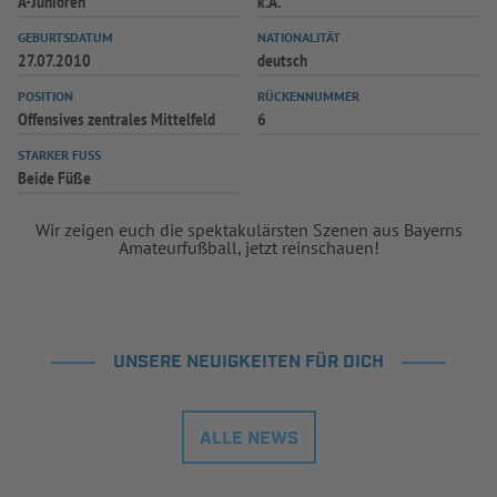
A-Junioren
k.A.
GEBURTSDATUM
NATIONALITÄT
27.07.2010
deutsch
POSITION
RÜCKENNUMMER
Offensives zentrales Mittelfeld
6
STARKER FUSS
Beide Füße
Wir zeigen euch die spektakulärsten Szenen aus Bayerns
Amateurfußball, jetzt reinschauen!
UNSERE NEUIGKEITEN FÜR DICH
ALLE NEWS