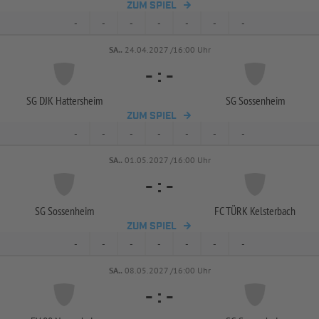
ZUM SPIEL
-
-
-
-
-
-
-
SA..
24.04.2027 /16:00 Uhr
-
:
-
SG DJK Hattersheim
SG Sossenheim
ZUM SPIEL
-
-
-
-
-
-
-
SA..
01.05.2027 /16:00 Uhr
-
:
-
SG Sossenheim
FC TÜRK Kelsterbach
ZUM SPIEL
-
-
-
-
-
-
-
SA..
08.05.2027 /16:00 Uhr
-
:
-