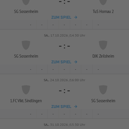
-
:
-
SG Sossenheim
TuS Hornau 2
ZUM SPIEL
-
-
-
-
-
-
-
SA..
17.10.2026 /14:30 Uhr
-
:
-
SG Sossenheim
DJK Zeilsheim
ZUM SPIEL
-
-
-
-
-
-
-
SA..
24.10.2026 /16:00 Uhr
-
:
-
1.FC Vikt. Sindlingen
SG Sossenheim
ZUM SPIEL
-
-
-
-
-
-
-
SA..
31.10.2026 /15:30 Uhr