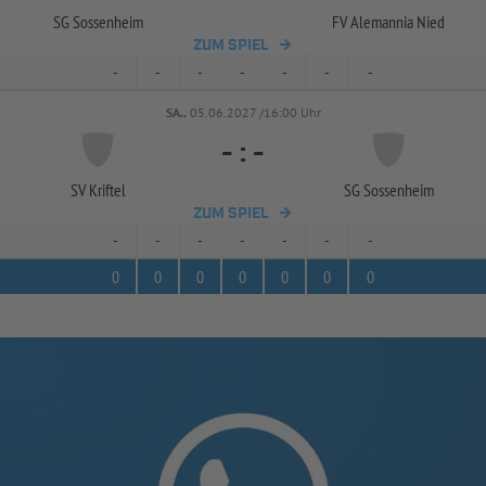
SG Sossenheim
FV Alemannia Nied
ZUM SPIEL
-
-
-
-
-
-
-
SA..
05.06.2027 /16:00 Uhr
-
:
-
SV Kriftel
SG Sossenheim
ZUM SPIEL
-
-
-
-
-
-
-
0
0
0
0
0
0
0