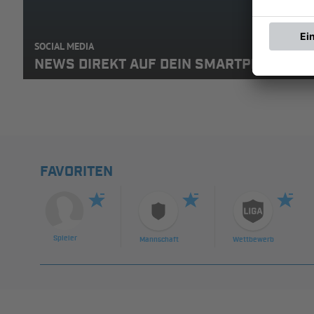
SOCIAL MEDIA
NEWS DIREKT AUF DEIN SMARTPHONE: A
FAVORITEN
Spieler
Mannschaft
Wettbewerb