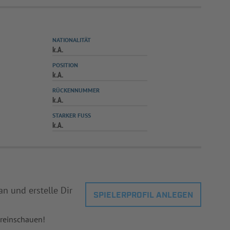
NATIONALITÄT
k.A.
POSITION
k.A.
RÜCKENNUMMER
k.A.
STARKER FUSS
k.A.
an und erstelle Dir
SPIELERPROFIL ANLEGEN
 reinschauen!