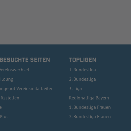
 BESUCHTE SEITEN
TOPLIGEN
Vereinswechsel
1. Bundesliga
bildung
2. Bundesliga
ngebot Vereinsmitarbeiter
3. Liga
ftsstellen
Regionalliga Bayern
e
1. Bundesliga Frauen
lPlus
2. Bundesliga Frauen