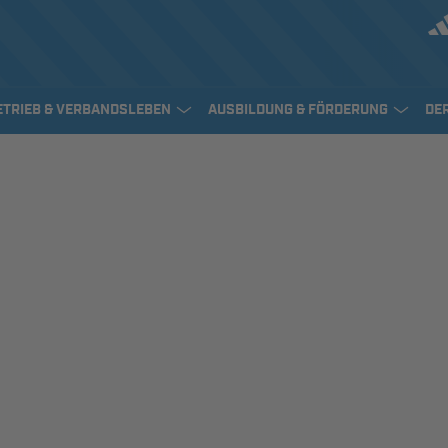
ETRIEB & VERBANDSLEBEN
AUSBILDUNG & FÖRDERUNG
DE