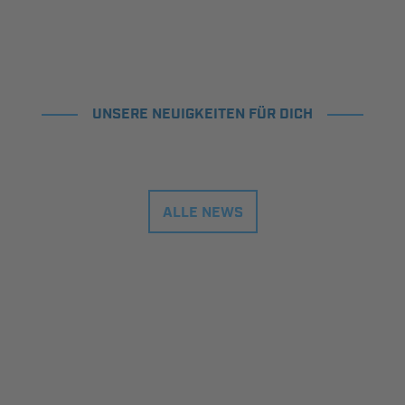
UNSERE NEUIGKEITEN FÜR DICH
ALLE NEWS