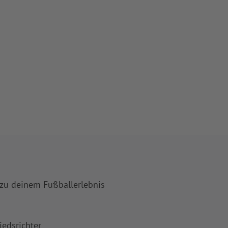
 zu deinem Fußballerlebnis
iedsrichter