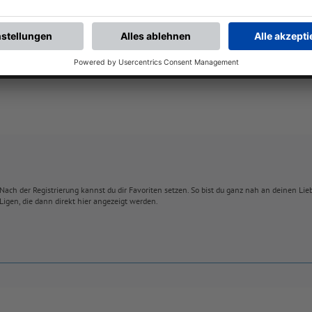
BONNIERE DEN BFV-WHATSAPP-KANAL!
Nach der Registrierung kannst du dir Favoriten setzen. So bist du ganz nah an deinen Li
Ligen, die dann direkt hier angezeigt werden.