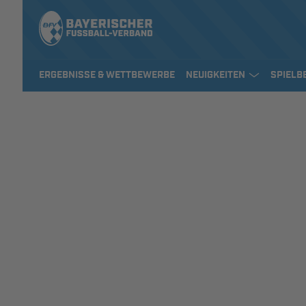
ERGEBNISSE & WETTBEWERBE
NEUIGKEITEN
SPIELB