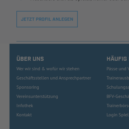
JETZT PROFIL ANLEGEN
ÜBER UNS
HÄUFIG
Wer wir sind & wofür wir stehen
Pässe und 
Geschäftsstellen und Ansprechpartner
Traineraus
Sponsoring
Schulungsa
Vereinsunterstützung
BFV-Geschä
Infothek
Trainerbörs
Kontakt
Login Spie