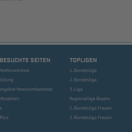
 BESUCHTE SEITEN
TOPLIGEN
Vereinswechsel
1. Bundesliga
bildung
2. Bundesliga
ngebot Vereinsmitarbeiter
3. Liga
ftsstellen
Regionalliga Bayern
e
1. Bundesliga Frauen
lPlus
2. Bundesliga Frauen