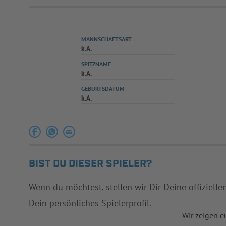
MANNSCHAFTSART
k.A.
SPITZNAME
k.A.
GEBURTSDATUM
k.A.
BIST DU DIESER SPIELER?
Wenn du möchtest, stellen wir Dir Deine offizielle
Dein persönliches Spielerprofil.
Wir zeigen e