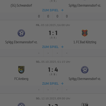
( 
 )
:
(SG) Schwandorf
SpVgg Ebermannsdorf vz.
ZUM SPIEL
0
0
0
0
FR..
03.10.2025 /16:00 Uhr


:
( 
 )
:
SpVgg Ebermannsdorf vz.
1. FC Bad Kötzting
ZUM SPIEL
-
-
-
-
SO..
05.10.2025 /11:15 Uhr


:
( 
 )
:
FC Amberg
SpVgg Ebermannsdorf vz.
ZUM SPIEL
-
-
-
-
SO..
12.10.2025 /09:00 Uhr