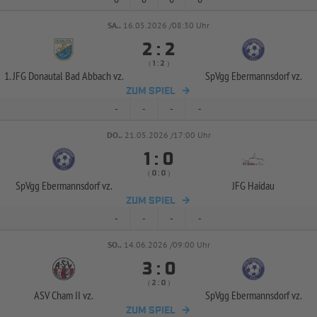
SA..
16.05.2026 /08:30 Uhr


:
( 
 )
:
1. JFG Donautal Bad Abbach vz.
SpVgg Ebermannsdorf vz.
ZUM SPIEL
-
-
-
-
DO..
21.05.2026 /17:00 Uhr


:
( 
 )
:
SpVgg Ebermannsdorf vz.
JFG Haidau
ZUM SPIEL
-
-
-
-
SO..
14.06.2026 /09:00 Uhr


:
( 
 )
:
ASV Cham II vz.
SpVgg Ebermannsdorf vz.
ZUM SPIEL