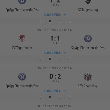


:
( 
 )
:
SpVgg Ebermannsdorf vz.
SC Regensburg
ZUM SPIEL
0
0
0
0
SO..
19.10.2025 /09:00 Uhr


:
( 
 )
:
FC Tegernheim
SpVgg Ebermannsdorf vz.
ZUM SPIEL
0
0
0
0
SO..
02.11.2025 /10:00 Uhr


:
( 
 )
:
SpVgg Ebermannsdorf vz.
ASV Cham II vz.
ZUM SPIEL
0
0
0
0
SA..
08.11.2025 /14:30 Uhr