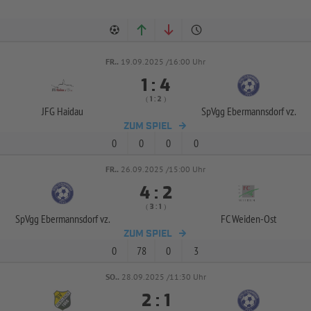
FR..
19.09.2025 /16:00 Uhr


:
( 
 )
:
JFG Haidau
SpVgg Ebermannsdorf vz.
ZUM SPIEL
0
0
0
0
FR..
26.09.2025 /15:00 Uhr


:
( 
 )
:
SpVgg Ebermannsdorf vz.
FC Weiden-
Ost
ZUM SPIEL
0
78
0
3
SO..
28.09.2025 /11:30 Uhr


: