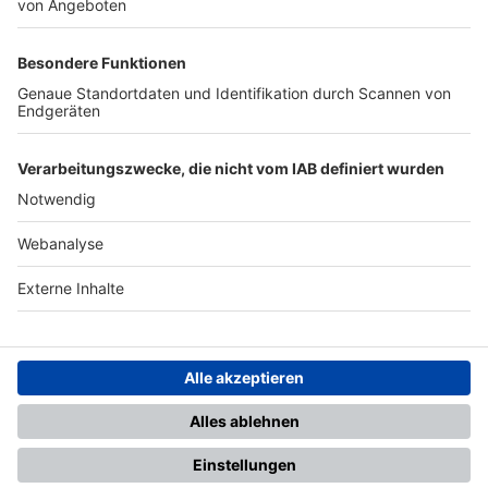
TOP-PARTNER
SFV
DFB
UEFA
FIFA
Nutzungsbedingungen
Datenschutz
Impressum