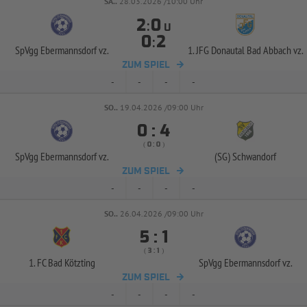
SA..
28.03.2026 /10:00 Uhr
:
U
:
SpVgg Ebermannsdorf vz.
1. JFG Donautal Bad Abbach vz.
ZUM SPIEL
-
-
-
-
SO..
19.04.2026 /09:00 Uhr


:
( 
 )
:
SpVgg Ebermannsdorf vz.
(SG) Schwandorf
ZUM SPIEL
-
-
-
-
SO..
26.04.2026 /09:00 Uhr


:
( 
 )
:
1. FC Bad Kötzting
SpVgg Ebermannsdorf vz.
ZUM SPIEL
-
-
-
-