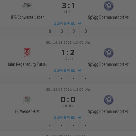


:
( 
 )
:
JFG Schwarze Laber
SpVgg Ebermannsdorf vz.
ZUM SPIEL
0
0
0
0
SO..
16.11.2025 /10:00 Uhr


:
( 
 )
:
Jahn Regensburg Futsal
SpVgg Ebermannsdorf vz.
ZUM SPIEL
-
-
-
-
SO..
22.03.2026 /12:00 Uhr


:
( 
 )
:
FC Weiden-
Ost
SpVgg Ebermannsdorf vz.
ZUM SPIEL
-
-
-
-