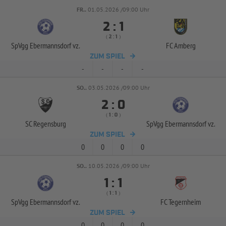
FR..
01.05.2026 /09:00 Uhr


:
( 
 )
:
SpVgg Ebermannsdorf vz.
FC Amberg
ZUM SPIEL
-
-
-
-
SO..
03.05.2026 /09:00 Uhr


:
( 
 )
:
SC Regensburg
SpVgg Ebermannsdorf vz.
ZUM SPIEL
0
0
0
0
SO..
10.05.2026 /09:00 Uhr


:
( 
 )
:
SpVgg Ebermannsdorf vz.
FC Tegernheim
ZUM SPIEL
0
0
0
0