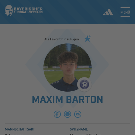
MENÜ
Jetzt einloggen
Als Favorit hinzufügen
ERGEBNISSE & WETTBEWERBE
NEUIGKEITEN
SPIELBETRIEB & VERBANDSLEBEN
MAXIM BARTON
AUSBILDUNG & FÖRDERUNG
DER VERBAND
MANNSCHAFTSART
SPITZNAME