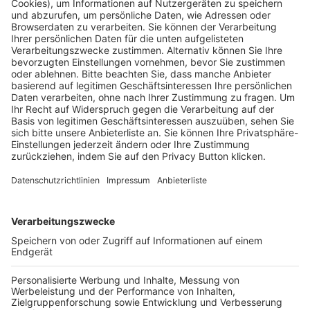
Pässe und Vereinswechsel
Trainerausbildung
Schulungsangebot Vereinsmitarbeiter
BFV-Geschäftsstellen
Trainerbörse
Login SpielPlus
FOLGE DEM BFV
TOP-VEREINE