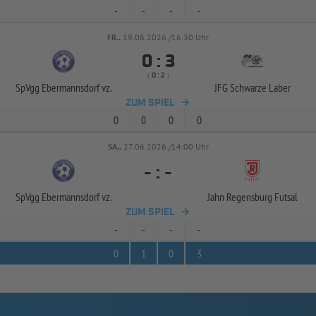
-
-
-
-
FR..
19.06.2026 /16:30 Uhr


:
( 
 )
:
SpVgg Ebermannsdorf vz.
JFG Schwarze Laber
ZUM SPIEL
0
0
0
0
SA..
27.06.2026 /14:00 Uhr
-
:
-
SpVgg Ebermannsdorf vz.
Jahn Regensburg Futsal
ZUM SPIEL
-
-
-
-
0
1
0
3