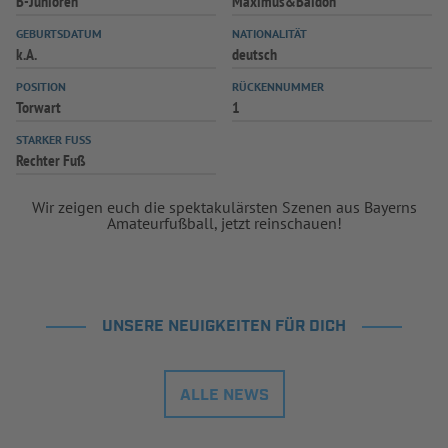
B-Junioren
Maximus&Baidon
INFOTHEK
SPIELPLUS
GEBURTSDATUM
NATIONALITÄT
k.A.
deutsch
POSITION
RÜCKENNUMMER
Torwart
1
STARKER FUSS
Rechter Fuß
Wir zeigen euch die spektakulärsten Szenen aus Bayerns
Amateurfußball, jetzt reinschauen!
UNSERE NEUIGKEITEN FÜR DICH
ALLE NEWS