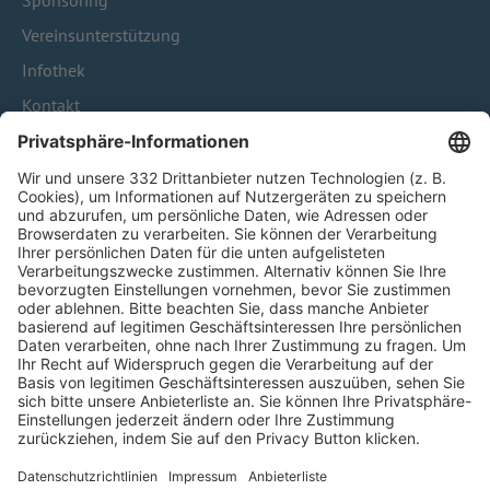
Sponsoring
Vereinsunterstützung
Infothek
Kontakt
HÄUFIG BESUCHTE SEITEN
Pässe und Vereinswechsel
Trainerausbildung
Schulungsangebot Vereinsmitarbeiter
BFV-Geschäftsstellen
Trainerbörse
Login SpielPlus
FOLGE DEM BFV