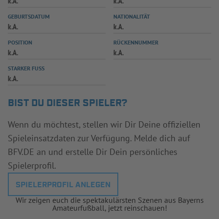
k.A.
k.A.
INFOTHEK
SPIELPLUS
GEBURTSDATUM
NATIONALITÄT
k.A.
k.A.
POSITION
RÜCKENNUMMER
k.A.
k.A.
STARKER FUSS
k.A.
BIST DU DIESER SPIELER?
Wenn du möchtest, stellen wir Dir Deine offiziellen
Spieleinsatzdaten zur Verfügung. Melde dich auf
BFV.DE an und erstelle Dir Dein persönliches
Spielerprofil.
SPIELERPROFIL ANLEGEN
Wir zeigen euch die spektakulärsten Szenen aus Bayerns
Amateurfußball, jetzt reinschauen!