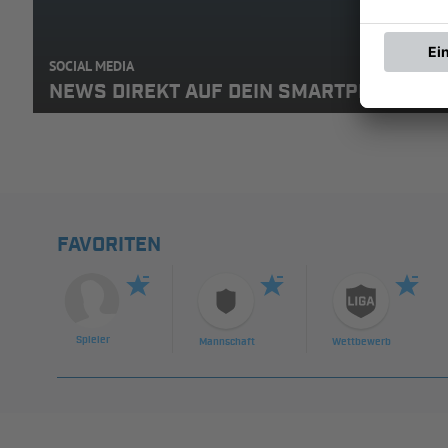
SOCIAL MEDIA
NEWS DIREKT AUF DEIN SMARTPHONE: A
FAVORITEN
Spieler
Mannschaft
Wettbewerb