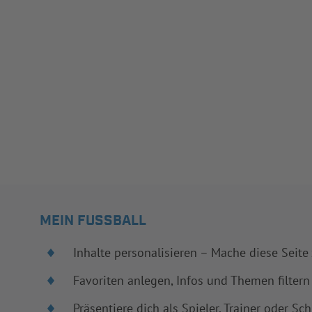
MEIN FUSSBALL
Inhalte personalisieren – Mache diese Seite
Favoriten anlegen, Infos und Themen filtern
Präsentiere dich als Spieler, Trainer oder Sch