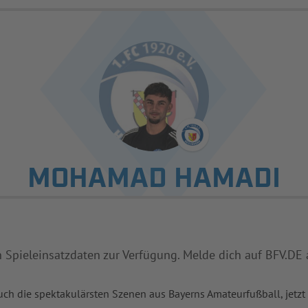
MOHAMAD HAMADI
n Spieleinsatzdaten zur Verfügung. Melde dich auf BFV.DE 
uch die spektakulärsten Szenen aus Bayerns Amateurfußball, jetzt