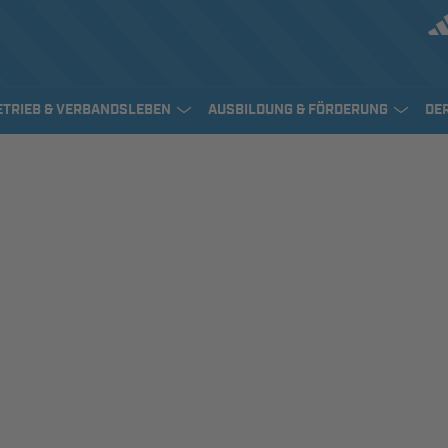
ETRIEB & VERBANDSLEBEN
AUSBILDUNG & FÖRDERUNG
DE