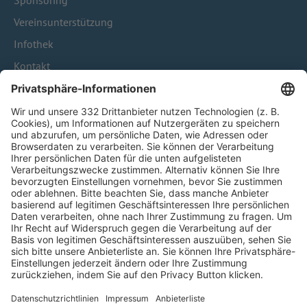
Sponsoring
Vereinsunterstützung
Infothek
Kontakt
HÄUFIG BESUCHTE SEITEN
Pässe und Vereinswechsel
Trainerausbildung
Schulungsangebot Vereinsmitarbeiter
BFV-Geschäftsstellen
Trainerbörse
Login SpielPlus
FOLGE DEM BFV