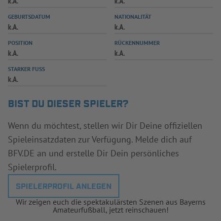
k.A.
k.A.
INFOTHEK
SPIELPLUS
GEBURTSDATUM
NATIONALITÄT
k.A.
k.A.
POSITION
RÜCKENNUMMER
k.A.
k.A.
STARKER FUSS
k.A.
BIST DU DIESER SPIELER?
Wenn du möchtest, stellen wir Dir Deine offiziellen
Spieleinsatzdaten zur Verfügung. Melde dich auf
BFV.DE an und erstelle Dir Dein persönliches
Spielerprofil.
SPIELERPROFIL ANLEGEN
Wir zeigen euch die spektakulärsten Szenen aus Bayerns
Amateurfußball, jetzt reinschauen!