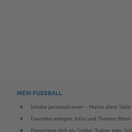
MEIN FUSSBALL
Inhalte personalisieren – Mache diese Seite
Favoriten anlegen, Infos und Themen filtern
Präsentiere dich als Spieler, Trainer oder Sch