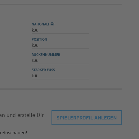
NATIONALITÄT
k.A.
POSITION
k.A.
RÜCKENNUMMER
k.A.
STARKER FUSS
k.A.
an und erstelle Dir
SPIELERPROFIL ANLEGEN
 reinschauen!