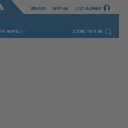
SPIELPLUS
INFOTHEK
JETZT EINLOGGEN
R VERBAND
Suche / Vereine