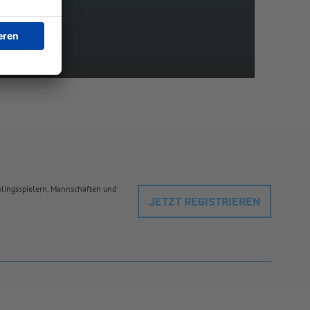
eblingsspielern, Mannschaften und
JETZT REGISTRIEREN