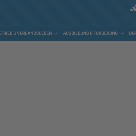
ETRIEB & VERBANDSLEBEN
AUSBILDUNG & FÖRDERUNG
DE