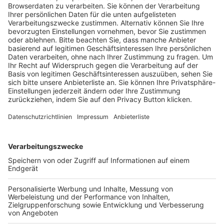
Trainerausbildung
Schulungsangebot Vereinsmitarbeiter
BFV-Geschäftsstellen
Trainerbörse
Login SpielPlus
FOLGE DEM BFV
TOP-VEREINE
TOP-PARTNER