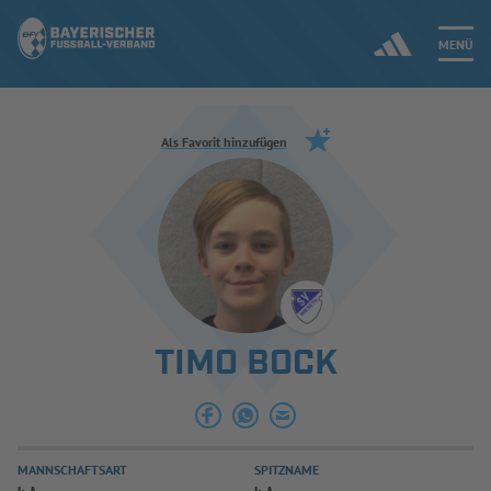
MENÜ
Jetzt einloggen
Als Favorit hinzufügen
ERGEBNISSE & WETTBEWERBE
NEUIGKEITEN
SPIELBETRIEB & VERBANDSLEBEN
TIMO BOCK
AUSBILDUNG & FÖRDERUNG
DER VERBAND
MANNSCHAFTSART
SPITZNAME