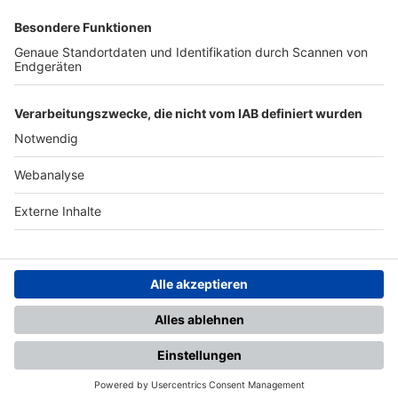
SFV
DFB
UEFA
FIFA
Nutzungsbedingungen
Datenschutz
Impressum