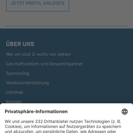
JETZT PROFIL ANLEGEN
ÜBER UNS
Wer wir sind & wofür wir stehen
Geschäftsstellen und Ansprechpartner
Sponsoring
Vereinsunterstützung
Infothek
Kontakt
HÄUFIG BESUCHTE SEITEN
Pässe und Vereinswechsel