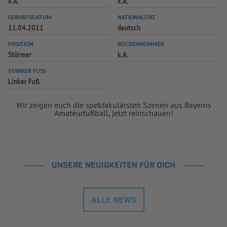
k.A.
k.A.
INFOTHEK
SPIELPLUS
GEBURTSDATUM
NATIONALITÄT
11.04.2011
deutsch
POSITION
RÜCKENNUMMER
Stürmer
k.A.
STARKER FUSS
Linker Fuß
Wir zeigen euch die spektakulärsten Szenen aus Bayerns
Amateurfußball, jetzt reinschauen!
UNSERE NEUIGKEITEN FÜR DICH
ALLE NEWS