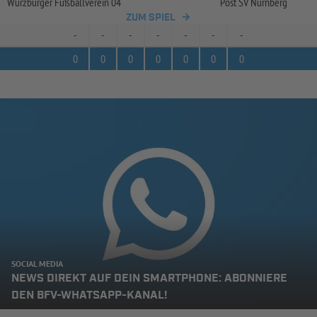
Würzburger Fußballverein 04
Post SV Nürnberg
ZUM SPIEL
-
-
-
-
-
-
-
0
0
0
0
0
0
0
SOCIAL MEDIA
NEWS DIREKT AUF DEIN SMARTPHONE: ABONNIERE
DEN BFV-WHATSAPP-KANAL!