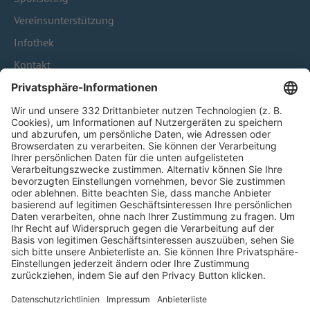
Vereinsunterstützung
Infothek
Kontakt
HÄUFIG BESUCHTE SEITEN
Pässe und Vereinswechsel
Trainerausbildung
Schulungsangebot Vereinsmitarbeiter
BFV-Geschäftsstellen
Trainerbörse
Login SpielPlus
FOLGE DEM BFV