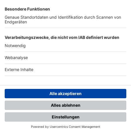
SFV
DFB
UEFA
FIFA
Nutzungsbedingungen
Datenschutz
Impressum