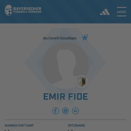
MENÜ
Jetzt einloggen
Als Favorit hinzufügen
ERGEBNISSE & WETTBEWERBE
NEUIGKEITEN
SPIELBETRIEB & VERBANDSLEBEN
EMIR FIDE
AUSBILDUNG & FÖRDERUNG
DER VERBAND
MANNSCHAFTSART
SPITZNAME