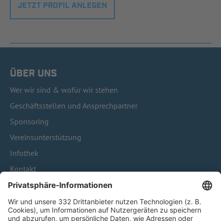
JETZT PROFIL ANLEGEN
ÜBER UNS
Wer wir sind & wofür wir stehen
Geschäftsstellen und Ansprechpartner
Sponsoring
Vereinsunterstützung
Infothek
Kontakt
HÄUFIG BESUCHTE SEITEN
Pässe und Vereinswechsel