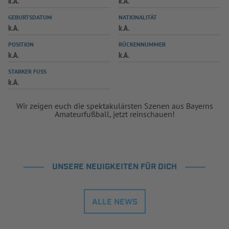
k.A.
k.A.
INFOTHEK
SPIELPLUS
GEBURTSDATUM
NATIONALITÄT
k.A.
k.A.
POSITION
RÜCKENNUMMER
k.A.
k.A.
STARKER FUSS
k.A.
Wir zeigen euch die spektakulärsten Szenen aus Bayerns
Amateurfußball, jetzt reinschauen!
UNSERE NEUIGKEITEN FÜR DICH
ALLE NEWS