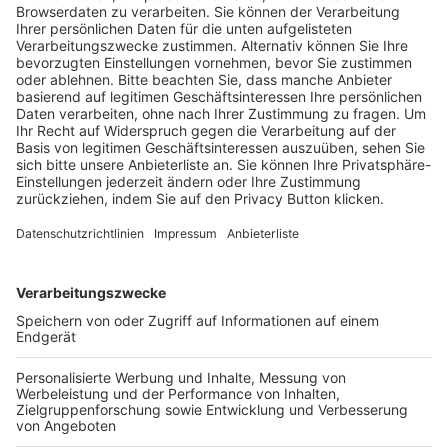
Trainerausbildung
Schulungsangebot Vereinsmitarbeiter
BFV-Geschäftsstellen
Trainerbörse
Login SpielPlus
FOLGE DEM BFV
TOP-VEREINE
TOP-PARTNER