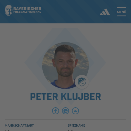
MENÜ
Jetzt einloggen
ERGEBNISSE & WETTBEWERBE
NEUIGKEITEN
SPIELBETRIEB & VERBANDSLEBEN
PETER KLUJBER
AUSBILDUNG & FÖRDERUNG
DER VERBAND
MANNSCHAFTSART
SPITZNAME