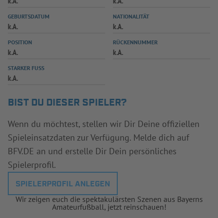
k.A.
k.A.
INFOTHEK
SPIELPLUS
GEBURTSDATUM
NATIONALITÄT
k.A.
k.A.
POSITION
RÜCKENNUMMER
k.A.
k.A.
STARKER FUSS
k.A.
BIST DU DIESER SPIELER?
Wenn du möchtest, stellen wir Dir Deine offiziellen
Spieleinsatzdaten zur Verfügung. Melde dich auf
BFV.DE an und erstelle Dir Dein persönliches
Spielerprofil.
SPIELERPROFIL ANLEGEN
Wir zeigen euch die spektakulärsten Szenen aus Bayerns
Amateurfußball, jetzt reinschauen!