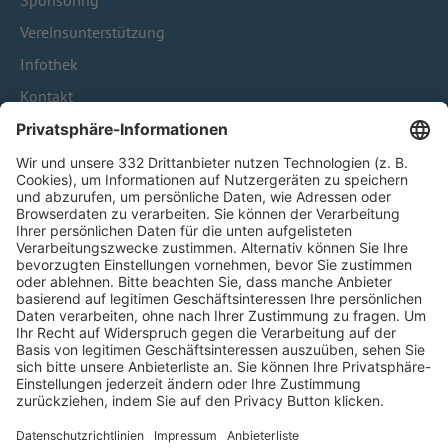
Sponsoring
Vereinsunterstützung
Infothek
Kontakt
HÄUFIG BESUCHTE SEITEN
Pässe und Vereinswechsel
Trainerausbildung
Schulungsangebot Vereinsmitarbeiter
BFV-Geschäftsstellen
Trainerbörse
Login SpielPlus
FOLGE DEM BFV