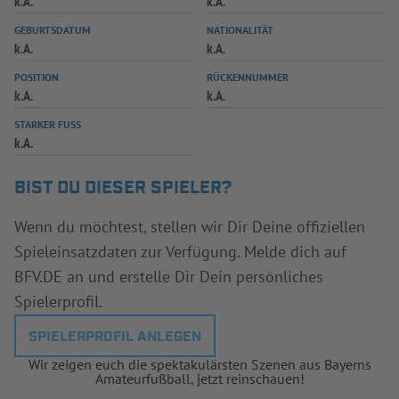
k.A.
k.A.
INFOTHEK
SPIELPLUS
GEBURTSDATUM
NATIONALITÄT
k.A.
k.A.
POSITION
RÜCKENNUMMER
k.A.
k.A.
STARKER FUSS
k.A.
BIST DU DIESER SPIELER?
Wenn du möchtest, stellen wir Dir Deine offiziellen
Spieleinsatzdaten zur Verfügung. Melde dich auf
BFV.DE an und erstelle Dir Dein persönliches
Spielerprofil.
SPIELERPROFIL ANLEGEN
Wir zeigen euch die spektakulärsten Szenen aus Bayerns
Amateurfußball, jetzt reinschauen!