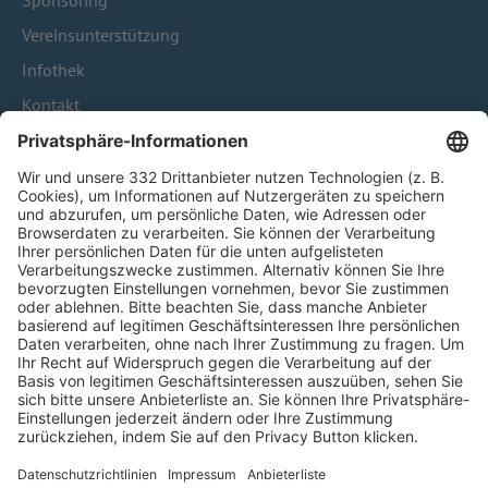
Sponsoring
Vereinsunterstützung
Infothek
Kontakt
HÄUFIG BESUCHTE SEITEN
Pässe und Vereinswechsel
Trainerausbildung
Schulungsangebot Vereinsmitarbeiter
BFV-Geschäftsstellen
Trainerbörse
Login SpielPlus
FOLGE DEM BFV