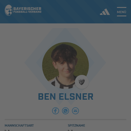
MENÜ
Jetzt einloggen
ERGEBNISSE & WETTBEWERBE
NEUIGKEITEN
SPIELBETRIEB & VERBANDSLEBEN
BEN ELSNER
AUSBILDUNG & FÖRDERUNG
DER VERBAND
MANNSCHAFTSART
SPITZNAME