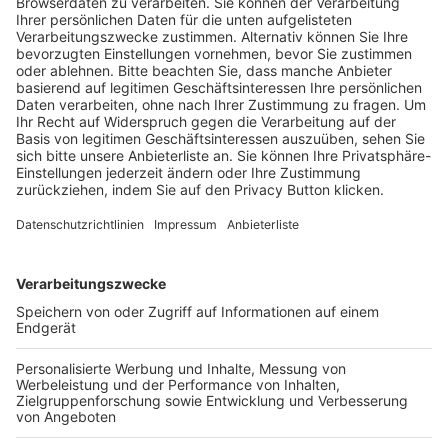
Trainerausbildung
Schulungsangebot Vereinsmitarbeiter
BFV-Geschäftsstellen
Trainerbörse
Login SpielPlus
FOLGE DEM BFV
TOP-VEREINE
TOP-PARTNER