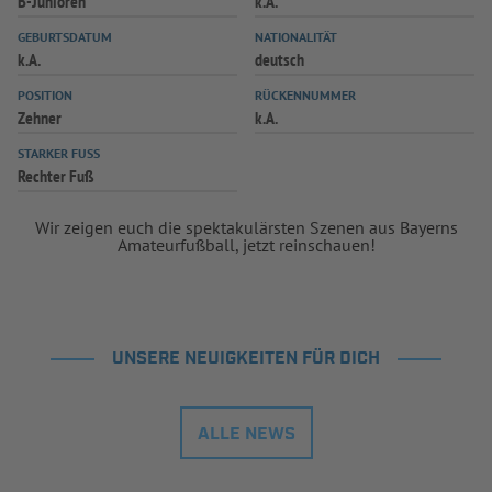
B-Junioren
k.A.
GEBURTSDATUM
NATIONALITÄT
k.A.
deutsch
POSITION
RÜCKENNUMMER
Zehner
k.A.
STARKER FUSS
Rechter Fuß
Wir zeigen euch die spektakulärsten Szenen aus Bayerns
Amateurfußball, jetzt reinschauen!
UNSERE NEUIGKEITEN FÜR DICH
ALLE NEWS