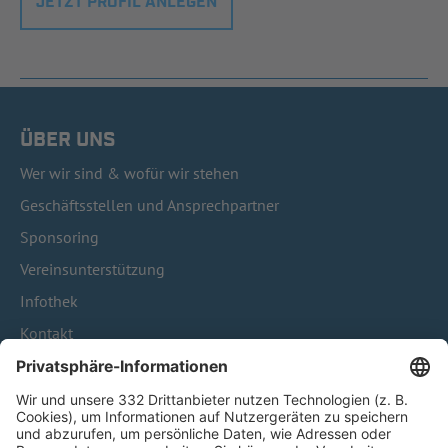
JETZT PROFIL ANLEGEN
ÜBER UNS
Wer wir sind & wofür wir stehen
Geschäftsstellen und Ansprechpartner
Sponsoring
Vereinsunterstützung
Infothek
Kontakt
HÄUFIG BESUCHTE SEITEN
Pässe und Vereinswechsel