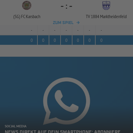
-
:
-
(SG) FC Karsbach
TV 1884 Marktheidenfeld
ZUM SPIEL
-
-
-
-
-
-
-
0
0
0
0
0
0
0
SOCIAL MEDIA
NEWS DIREKT AUF DEIN SMARTPHONE: ABONNIERE