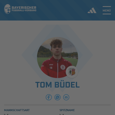
MENÜ
Jetzt einloggen
ERGEBNISSE & WETTBEWERBE
NEUIGKEITEN
SPIELBETRIEB & VERBANDSLEBEN
TOM BÜDEL
AUSBILDUNG & FÖRDERUNG
DER VERBAND
MANNSCHAFTSART
SPITZNAME