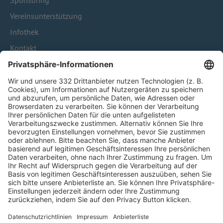
Sponsoring
Vereinsunterstützung
Infothek
Kontakt
HÄUFIG BESUCHTE SEITEN
Pässe und Vereinswechsel
Trainerausbildung
Schulungsangebot Vereinsmitarbeiter
BFV-Geschäftsstellen
Trainerbörse
Login SpielPlus
FOLGE DEM BFV