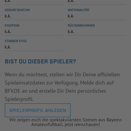
k.A.
k.A.
INFOTHEK
SPIELPLUS
GEBURTSDATUM
NATIONALITÄT
k.A.
k.A.
POSITION
RÜCKENNUMMER
k.A.
k.A.
STARKER FUSS
k.A.
BIST DU DIESER SPIELER?
Wenn du möchtest, stellen wir Dir Deine offiziellen
Spieleinsatzdaten zur Verfügung. Melde dich auf
BFV.DE an und erstelle Dir Dein persönliches
Spielerprofil.
SPIELERPROFIL ANLEGEN
Wir zeigen euch die spektakulärsten Szenen aus Bayerns
Amateurfußball, jetzt reinschauen!