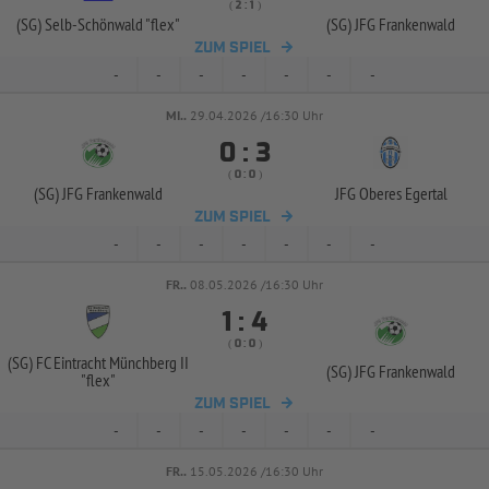
( 
 )
:
(SG) Selb-
Schönwald "flex"
(SG) JFG Frankenwald
ZUM SPIEL
-
-
-
-
-
-
-
MI..
29.04.2026 /16:30 Uhr


:
( 
 )
:
(SG) JFG Frankenwald
JFG Oberes Egertal
ZUM SPIEL
-
-
-
-
-
-
-
FR..
08.05.2026 /16:30 Uhr


:
( 
 )
:
(SG) FC Eintracht Münchberg II
(SG) JFG Frankenwald
"flex"
ZUM SPIEL
-
-
-
-
-
-
-
FR..
15.05.2026 /16:30 Uhr