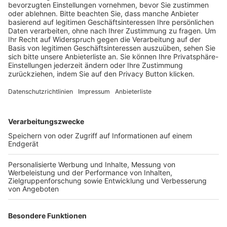
BFV-Geschäftsstellen
Trainerbörse
Login SpielPlus
FOLGE DEM BFV
TOP-VEREINE
TOP-PARTNER