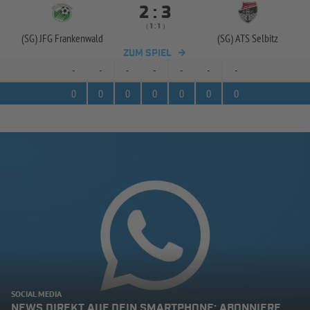


:
( 
 )
:
(SG) JFG Frankenwald
(SG) ATS Selbitz
ZUM SPIEL
-
-
-
-
-
-
-
0
0
0
0
0
0
0
SOCIAL MEDIA
NEWS DIREKT AUF DEIN SMARTPHONE: ABONNIERE