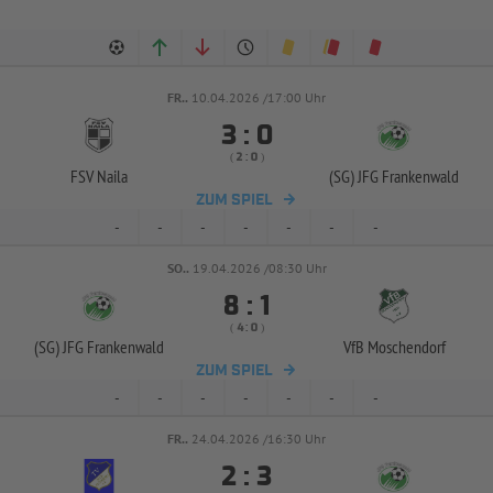
FR..
10.04.2026 /17:00 Uhr


:
( 
 )
:
FSV Naila
(SG) JFG Frankenwald
ZUM SPIEL
-
-
-
-
-
-
-
SO..
19.04.2026 /08:30 Uhr


:
( 
 )
:
(SG) JFG Frankenwald
VfB Moschendorf
ZUM SPIEL
-
-
-
-
-
-
-
FR..
24.04.2026 /16:30 Uhr


: