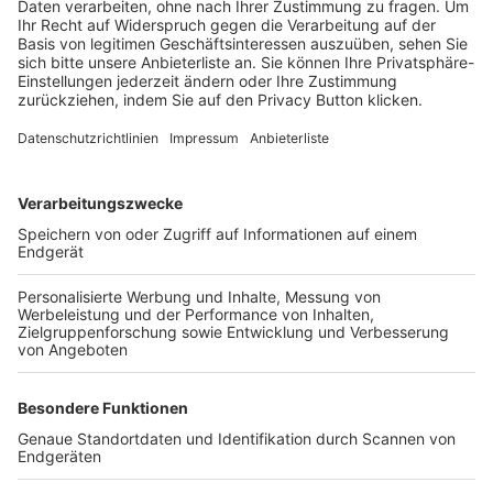
Trainerbörse
Login SpielPlus
FOLGE DEM BFV
TOP-VEREINE
TOP-PARTNER