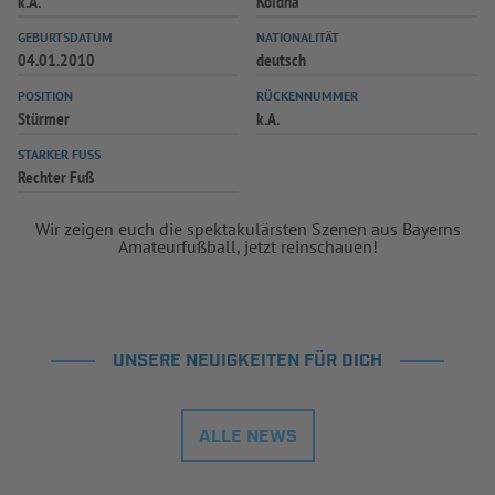
k.A.
Koidna
INFOTHEK
SPIELPLUS
GEBURTSDATUM
NATIONALITÄT
04.01.2010
deutsch
POSITION
RÜCKENNUMMER
Stürmer
k.A.
STARKER FUSS
Rechter Fuß
Wir zeigen euch die spektakulärsten Szenen aus Bayerns
Amateurfußball, jetzt reinschauen!
UNSERE NEUIGKEITEN FÜR DICH
ALLE NEWS