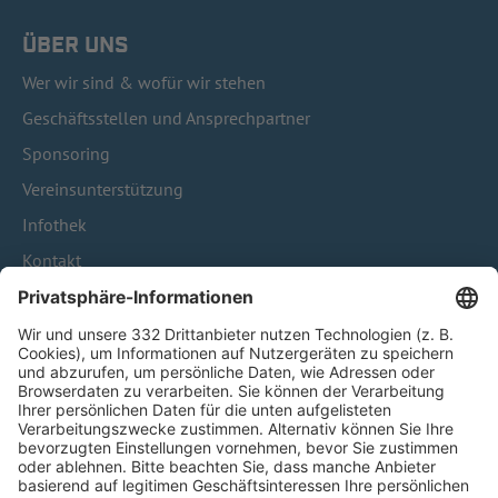
ÜBER UNS
Wer wir sind & wofür wir stehen
Geschäftsstellen und Ansprechpartner
Sponsoring
Vereinsunterstützung
Infothek
Kontakt
HÄUFIG BESUCHTE SEITEN
Pässe und Vereinswechsel
Trainerausbildung
Schulungsangebot Vereinsmitarbeiter
BFV-Geschäftsstellen