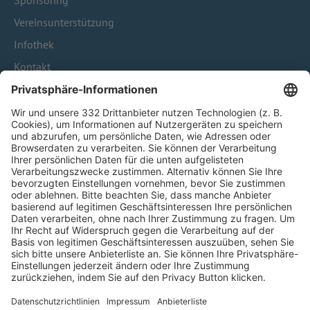
Sponsoring
Vereinsunterstützung
Infothek
Kontakt
HÄUFIG BESUCHTE SEITEN
Pässe und Vereinswechsel
Trainerausbildung
Schulungsangebot Vereinsmitarbeiter
BFV-Geschäftsstellen
Trainerbörse
Login SpielPlus
FOLGE DEM BFV