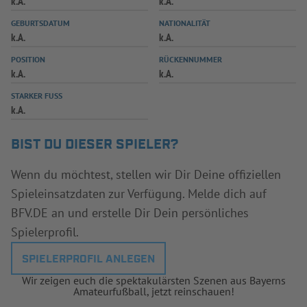
k.A.
k.A.
INFOTHEK
SPIELPLUS
GEBURTSDATUM
NATIONALITÄT
k.A.
k.A.
POSITION
RÜCKENNUMMER
k.A.
k.A.
STARKER FUSS
k.A.
BIST DU DIESER SPIELER?
Wenn du möchtest, stellen wir Dir Deine offiziellen
Spieleinsatzdaten zur Verfügung. Melde dich auf
BFV.DE an und erstelle Dir Dein persönliches
Spielerprofil.
SPIELERPROFIL ANLEGEN
Wir zeigen euch die spektakulärsten Szenen aus Bayerns
Amateurfußball, jetzt reinschauen!