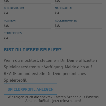
k.A.
k.A.
INFOTHEK
SPIELPLUS
GEBURTSDATUM
NATIONALITÄT
k.A.
k.A.
POSITION
RÜCKENNUMMER
k.A.
k.A.
STARKER FUSS
k.A.
BIST DU DIESER SPIELER?
Wenn du möchtest, stellen wir Dir Deine offiziellen
Spieleinsatzdaten zur Verfügung. Melde dich auf
BFV.DE an und erstelle Dir Dein persönliches
Spielerprofil.
SPIELERPROFIL ANLEGEN
Wir zeigen euch die spektakulärsten Szenen aus Bayerns
Amateurfußball, jetzt reinschauen!