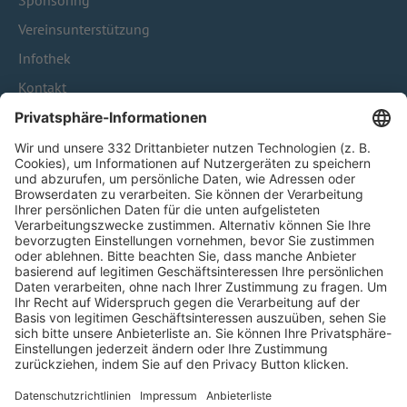
Sponsoring
Vereinsunterstützung
Infothek
Kontakt
HÄUFIG BESUCHTE SEITEN
Pässe und Vereinswechsel
Trainerausbildung
Schulungsangebot Vereinsmitarbeiter
BFV-Geschäftsstellen
Trainerbörse
Login SpielPlus
FOLGE DEM BFV