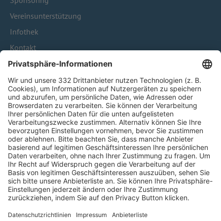
Sponsoring
Vereinsunterstützung
Infothek
Kontakt
HÄUFIG BESUCHTE SEITEN
Pässe und Vereinswechsel
Trainerausbildung
Schulungsangebot Vereinsmitarbeiter
BFV-Geschäftsstellen
Trainerbörse
Login SpielPlus
FOLGE DEM BFV