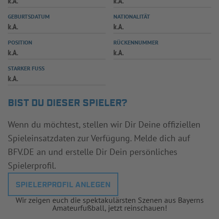
k.A.
k.A.
INFOTHEK
SPIELPLUS
GEBURTSDATUM
NATIONALITÄT
k.A.
k.A.
POSITION
RÜCKENNUMMER
k.A.
k.A.
STARKER FUSS
k.A.
BIST DU DIESER SPIELER?
Wenn du möchtest, stellen wir Dir Deine offiziellen
Spieleinsatzdaten zur Verfügung. Melde dich auf
BFV.DE an und erstelle Dir Dein persönliches
Spielerprofil.
SPIELERPROFIL ANLEGEN
Wir zeigen euch die spektakulärsten Szenen aus Bayerns
Amateurfußball, jetzt reinschauen!